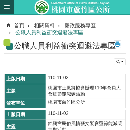
跳到主要內容區塊
最
新
首頁
相關資料
廉政服務專區
消
公職人員利益衝突迴避法專區
息
公職人員利益衝突迴避法專區
業
務
職
掌
110-11-02
法
桃園市土風舞協會辦理110年會員大
規
會暨節能減碳活動
資
桃園市蘆竹區公所
料
110-11-02
進
錦興宮民俗風情藝文饗宴暨節能減碳
階
搜
宣導活動