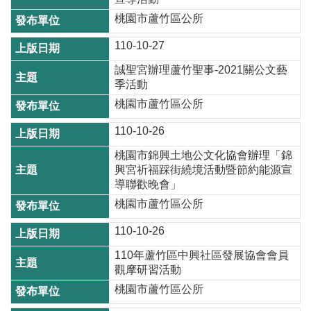
尋
桃園市蘆竹區公所
110-10-27
誠聖宮辦理蘆竹聖事-2021關公文藝
蘆
季活動
竹
桃園市蘆竹區公所
區
110-10-26
介
紹
桃園市錦興土地公文化協會辦理「錦
興宮祈福踩街繞境活動暨節約能源宣
訊
導聯歡晚會」
息
桃園市蘆竹區公所
公
告
110-10-26
110年蘆竹區中興社區發展協會會員
生
觀摩研習活動
活
便
桃園市蘆竹區公所
民