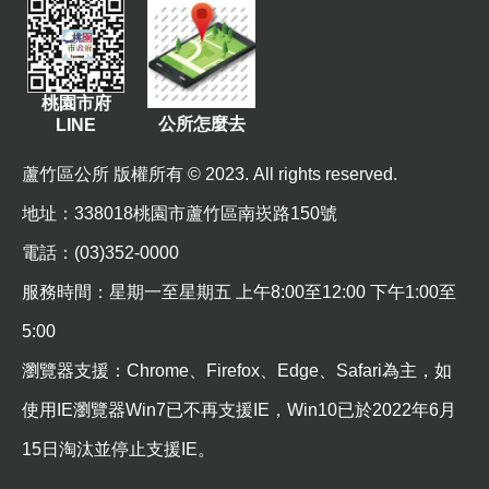
資
訊
機
桃園市府
關
公所怎麼去
LINE
通
訊
蘆竹區公所 版權所有 © 2023. All rights reserved.
錄
地址
：338018桃園市蘆竹區南崁路150號
相
電話：(03)352-0000
關
資
服務時間：星期一至星期五 上午8:00至12:00 下午1:00至
料
5:00
回
瀏覽器支援：Chrome、Firefox、Edge、Safari為主，如
首
使用IE瀏覽器Win7已不再支援IE，Win10已於2022年6月
頁
15日淘汰並停止支援IE。
網