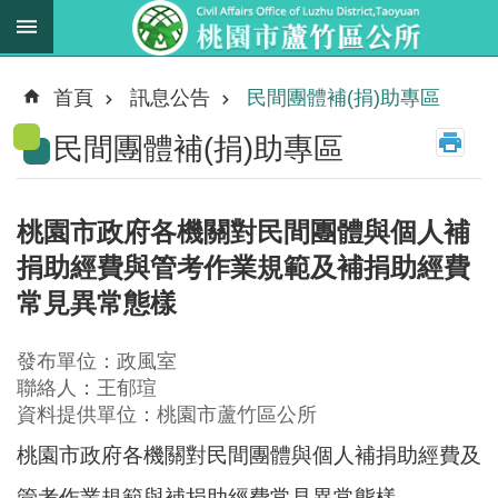
跳到主要內容區塊
最
新
首頁
訊息公告
民間團體補(捐)助專區
消
民間團體補(捐)助專區
息
業
務
桃園市政府各機關對民間團體與個人補
職
捐助經費與管考作業規範及補捐助經費
掌
常見異常態樣
法
規
發布單位：政風室
資
聯絡人：王郁瑄
料
資料提供單位：桃園市蘆竹區公所
桃園市政府各機關對民間團體與個人補捐助經費及
進
階
管考作業規範與補捐助經費常見異常態樣
搜