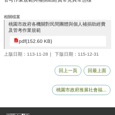
尋
相關檔案
桃園市政府各機關對民間團體與個人補捐助經費
及管考作業規範
蘆
竹
pdf(152.60 KB)
區
介
上版日期：113-11-28
下版日期：115-12-31
紹
訊
回上一頁
回最上面
息
公
告
桃園市政府推展社會福...
生
活
便
民