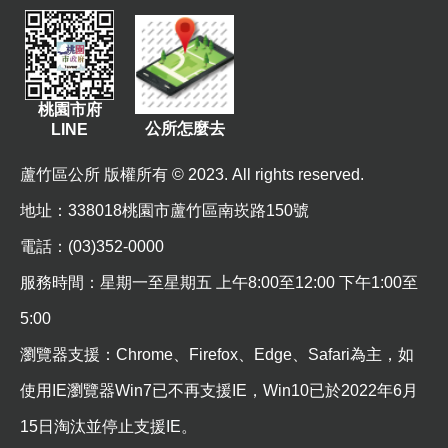
資
訊
機
關
桃園市府
公所怎麼去
通
LINE
訊
蘆竹區公所 版權所有 © 2023. All rights reserved.
錄
地址
：338018桃園市蘆竹區南崁路150號
相
關
電話：(03)352-0000
資
服務時間：星期一至星期五 上午8:00至12:00 下午1:00至
料
5:00
回
瀏覽器支援：Chrome、Firefox、Edge、Safari為主，如
首
頁
使用IE瀏覽器Win7已不再支援IE，Win10已於2022年6月
15日淘汰並停止支援IE。
網