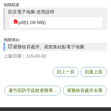
尋
相關檔案
防災電子地圖-使用說明
pdf(1.09 MB)
蘆
竹
相關連結
區
避難收容處所、疏散集結點電子地圖
介
紹
上版日期：115-03-02
訊
息
回上一頁
回最上面
公
告
蘆竹區防空疏散避難專...
避難收容處所名冊
生
活
便
民