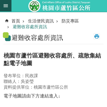
跳到主要內容區塊
最
新
首頁
生活便民資訊
防災專區
消
避難收容處所資訊
息
避難收容處所資訊
業
務
職
桃園市蘆竹區避難收容處所、疏散集結
掌
點電子地圖
法
規
發布單位：民政課
資
聯絡人：吳姿瑩
料
資料提供單位：桃園市蘆竹區公所
電子地圖請由下方連結進入↓
進
階
搜