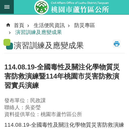
跳到主要內容區塊
最
新
首頁
生活便民資訊
防災專區
消
演習訓練及應變成果
息
演習訓練及應變成果
業
務
職
114.08.19-全國毒性及關注化學物質災
掌
害防救演練暨114年桃園市災害防救演
法
習實兵演練
規
資
發布單位：民政課
料
聯絡人：吳姿瑩
資料提供單位：桃園市蘆竹區公所
進
階
114.08.19-全國毒性及關注化學物質災害防救演練
搜