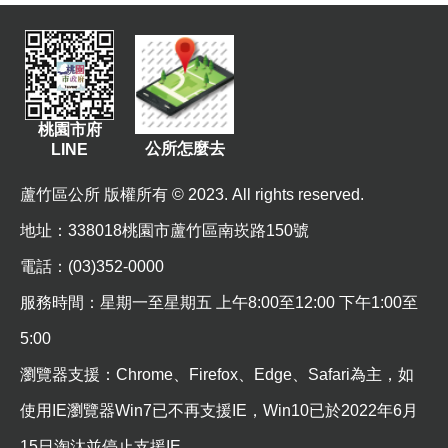
站
導
覽
市
政
桃園市府
信
公所怎麼去
LINE
箱
蘆竹區公所 版權所有 © 2023. All rights reserved.
常
見
地址
：338018桃園市蘆竹區南崁路150號
問
電話：(03)352-0000
題
服務時間：星期一至星期五 上午8:00至12:00 下午1:00至
桃
5:00
園
市
瀏覽器支援：Chrome、Firefox、Edge、Safari為主，如
政
使用IE瀏覽器Win7已不再支援IE，Win10已於2022年6月
府
15日淘汰並停止支援IE。