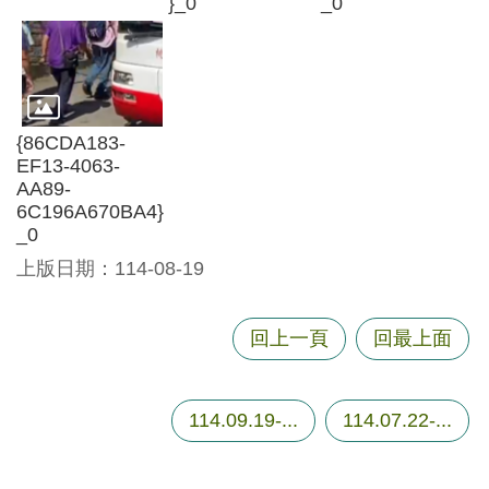
}_0
_0
資
訊
機
關
{86CDA183-
通
EF13-4063-
訊
AA89-
錄
6C196A670BA4}
_0
相
關
上版日期：114-08-19
資
料
回上一頁
回最上面
回
首
114.09.19-...
114.07.22-...
頁
網