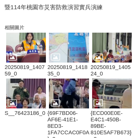
尋
暨114年桃園市災害防救演習實兵演練
相關圖片
蘆
竹
區
介
紹
20250819_1407
20250819_1418
20250819_1405
59_0
35_0
24_0
訊
息
公
告
S__76423186_0
{69F7BD06-
{ECD00E0E-
生
AF6E-41E1-
E4C1-450B-
活
8ED3-
89BE-
便
1FA7CCAC0F0A
810E5AF7B673}
民