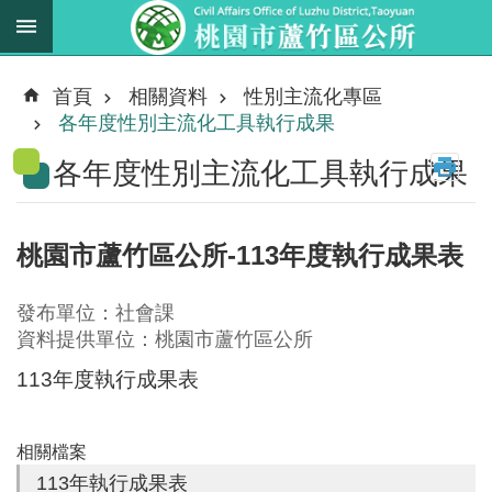
跳到主要內容區塊
最
新
首頁
相關資料
性別主流化專區
消
各年度性別主流化工具執行成果
息
各年度性別主流化工具執行成果
業
務
職
桃園市蘆竹區公所-113年度執行成果表
掌
法
發布單位：社會課
規
資料提供單位：桃園市蘆竹區公所
資
113年度執行成果表
料
進
相關檔案
階
113年執行成果表
搜