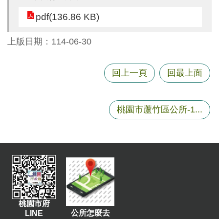
尋
pdf(136.86 KB)
上版日期：114-06-30
蘆
竹
回上一頁
回最上面
區
介
紹
桃園市蘆竹區公所-1...
訊
息
公
告
生
活
便
桃園市府
公所怎麼去
LINE
民