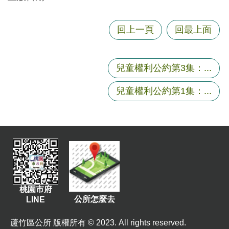
尋
回上一頁
回最上面
蘆
兒童權利公約第3集：...
竹
區
兒童權利公約第1集：...
介
紹
訊
息
公
告
生
桃園市府
公所怎麼去
LINE
活
便
蘆竹區公所 版權所有 © 2023. All rights reserved.
民