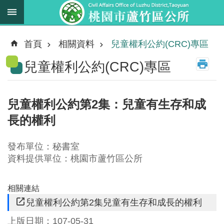
跳到主要內容區塊
最
新
首頁
相關資料
兒童權利公約(CRC)專區
消
兒童權利公約(CRC)專區
息
業
務
兒童權利公約第2集：兒童有生存和成
職
長的權利
掌
法
發布單位：秘書室
規
資料提供單位：桃園市蘆竹區公所
資
料
相關連結
兒童權利公約第2集兒童有生存和成長的權利
進
階
上版日期：107-05-31
搜