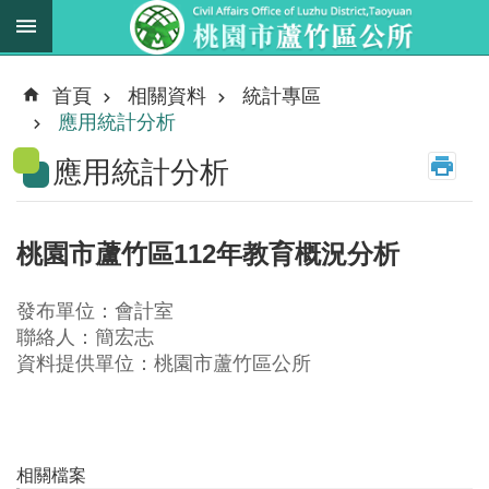
跳到主要內容區塊
最
新
首頁
相關資料
統計專區
消
應用統計分析
息
應用統計分析
業
務
職
桃園市蘆竹區112年教育概況分析
掌
法
發布單位：會計室
規
聯絡人：簡宏志
資
資料提供單位：桃園市蘆竹區公所
料
進
階
相關檔案
搜