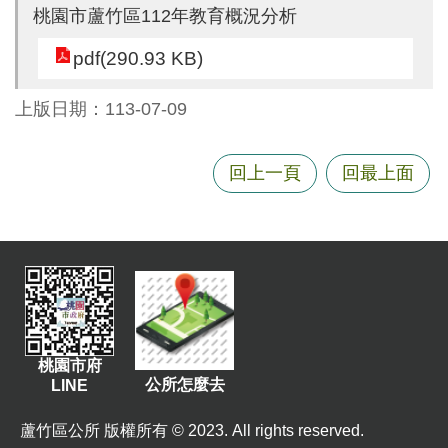
尋
桃園市蘆竹區112年教育概況分析
pdf(290.93 KB)
上版日期：113-07-09
蘆
竹
區
回上一頁
回最上面
介
紹
訊
息
公
告
桃園市府
生
公所怎麼去
LINE
活
便
蘆竹區公所 版權所有 © 2023. All rights reserved.
民