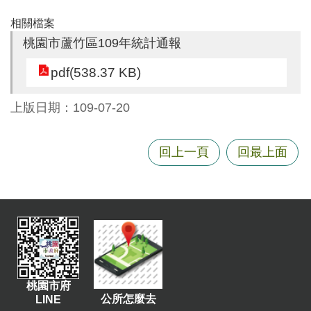
尋
相關檔案
桃園市蘆竹區109年統計通報
pdf(538.37 KB)
蘆
竹
上版日期：109-07-20
區
介
紹
回上一頁
回最上面
訊
息
公
告
生
活
桃園市府
便
公所怎麼去
LINE
民