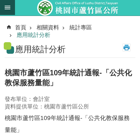
跳到主要內容區塊
最
新
首頁
相關資料
統計專區
消
應用統計分析
息
應用統計分析
業
務
職
桃園市蘆竹區109年統計通報-「公共化
掌
教保服務量能」
法
規
發布單位：會計室
資
資料提供單位：桃園市蘆竹區公所
料
桃園市蘆竹區109年統計通報-「公共化教保服務
進
量能」
階
搜