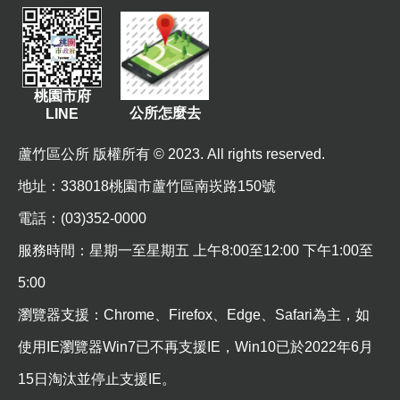
E
n
g
l
i
桃園市府
s
公所怎麼去
LINE
h
蘆竹區公所 版權所有 © 2023. All rights reserved.
隱
私
地址
：338018桃園市蘆竹區南崁路150號
權
電話：(03)352-0000
政
策
服務時間：星期一至星期五 上午8:00至12:00 下午1:00至
政
5:00
府
瀏覽器支援：Chrome、Firefox、Edge、Safari為主，如
網
站
使用IE瀏覽器Win7已不再支援IE，Win10已於2022年6月
資
15日淘汰並停止支援IE。
料