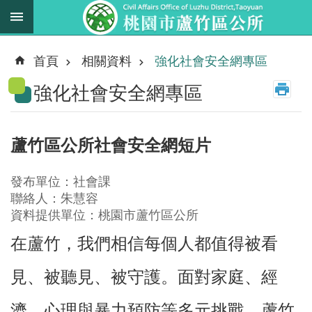
跳到主要內容區塊
最
新
首頁
相關資料
強化社會安全網專區
消
強化社會安全網專區
息
業
務
蘆竹區公所社會安全網短片
職
掌
發布單位：社會課
法
聯絡人：朱慧容
規
資料提供單位：桃園市蘆竹區公所
資
在蘆竹，我們相信每個人都值得被看
料
見、被聽見、被守護。面對家庭、經
進
階
濟、心理與暴力預防等多元挑戰，蘆竹
搜