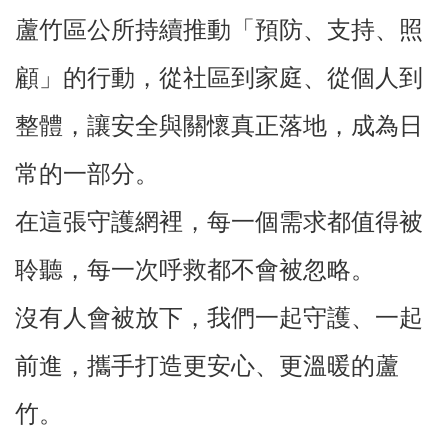
資
蘆竹區公所持續推動「預防、支持、照
訊
顧」的行動，從社區到家庭、從個人到
機
關
整體，讓安全與關懷真正落地，成為日
通
訊
常的一部分。
錄
在這張守護網裡，每一個需求都值得被
相
關
聆聽，每一次呼救都不會被忽略。
資
料
沒有人會被放下，我們一起守護、一起
回
前進，攜手打造更安心、更溫暖的蘆
首
頁
竹。
網