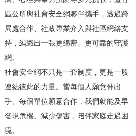
尋
區公所與社會安全網夥伴攜手，透過跨
局處合作、社政專業介入與社區網絡支
蘆
持，編織出一張更綿密、更可靠的守護
竹
區
網。
介
紹
社會安全網不只是一套制度，更是一股
訊
息
連結彼此的力量。當每個人願意伸出
公
告
手、每個單位願意合作，我們就能及早
生
發現危機、減少傷害，陪伴家庭走過困
活
便
境。
民