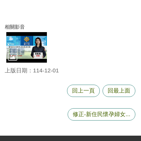
站
導
覽
相關影音
市
政
信
箱
常
上版日期：114-12-01
見
問
題
回上一頁
回最上面
桃
園
修正-新住民懷孕婦女...
市
政
府