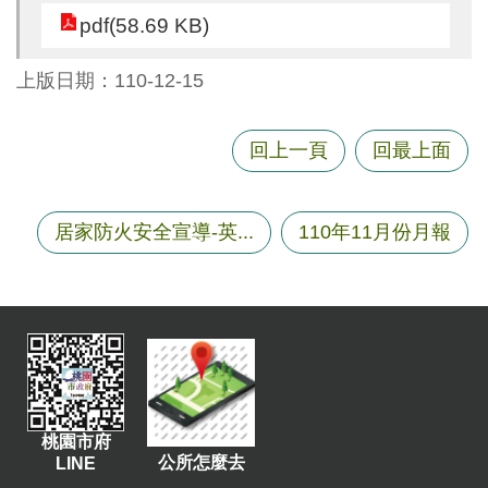
尋
pdf(58.69 KB)
上版日期：110-12-15
蘆
回上一頁
回最上面
竹
區
介
居家防火安全宣導-英...
110年11月份月報
紹
訊
息
公
告
生
活
桃園市府
便
公所怎麼去
LINE
民