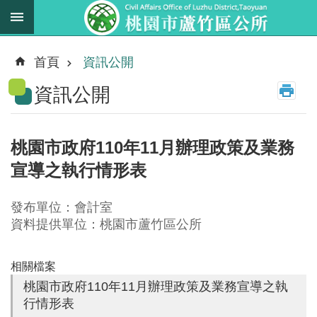
跳到主要內容區塊
最
新
首頁
資訊公開
消
資訊公開
息
業
務
桃園市政府110年11月辦理政策及業務
職
宣導之執行情形表
掌
法
發布單位：會計室
規
資料提供單位：桃園市蘆竹區公所
資
料
相關檔案
桃園市政府110年11月辦理政策及業務宣導之執
進
行情形表
階
搜