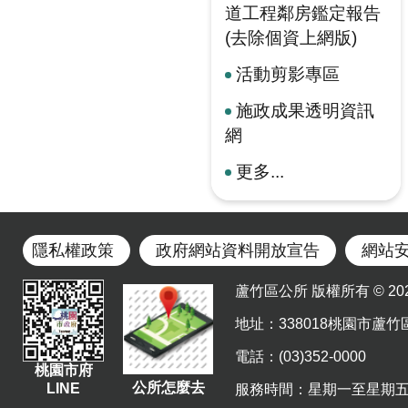
道工程鄰房鑑定報告
(去除個資上網版)
活動剪影專區
施政成果透明資訊
網
更多...
隱私權政策
政府網站資料開放宣告
網站
蘆竹區公所 版權所有 © 2023. Al
地址
：338018桃園市蘆竹
電話：(03)352-0000
桃園市府
公所怎麼去
LINE
服務時間：星期一至星期五 上午8