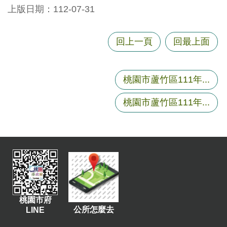
尋
上版日期：112-07-31
回上一頁
回最上面
蘆
竹
桃園市蘆竹區111年...
區
介
桃園市蘆竹區111年...
紹
訊
息
公
告
生
活
桃園市府
公所怎麼去
LINE
便
民