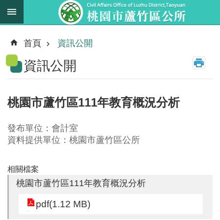
跳到主要內容區塊
最
新
首頁
資訊公開
消
資訊公開
息
業
務
桃園市蘆竹區111年教育概況分析
職
掌
發布單位：會計室
法
資料提供單位：桃園市蘆竹區公所
規
資
相關檔案
料
桃園市蘆竹區111年教育概況分析
進
pdf(1.12 MB)
階
搜