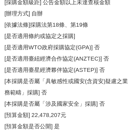
站
[採購金額級距] 公告金額以上未達查核金額
導
[辦理方式] 自辦
覽
[依據法條]採購法第18條、第19條
市
政
[是否適用條約或協定之採購]
信
[是否適用WTO政府採購協定(GPA)] 否
箱
[是否適用臺紐經濟合作協定(ANZTEC)] 否
常
見
[是否適用臺星經濟夥伴協定(ASTEP)] 否
問
[本採購是否屬「具敏感性或國安(含資安)疑慮之業
題
務範疇」採購] 否
桃
園
[本採購是否屬「涉及國家安全」採購] 否
市
[預算金額] 22,478,207元
政
府
[預算金額是否公開] 是