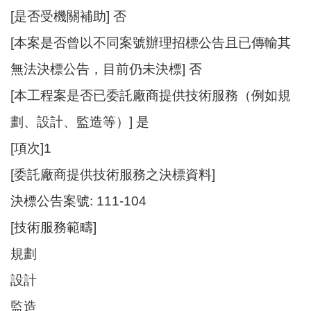
開
[是否受機關補助] 否
放
[本案是否曾以不同案號辦理招標公告且已傳輸其
宣
告
無法決標公告，目前仍未決標] 否
網
[本工程案是否已委託廠商提供技術服務（例如規
站
劃、設計、監造等）] 是
安
全
[項次]1
政
策
[委託廠商提供技術服務之決標資料]
決標公告案號: 111-104
[技術服務範疇]
規劃
設計
監造