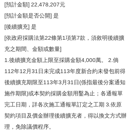
E
[預計金額] 22,478,207元
n
g
[預計金額是否公開] 是
l
[後續擴充] 是
i
s
[依政府採購法第22條第1項第7款，須敘明後續擴
h
充之期間、金額或數量]
隱
1.後續擴充金額上限至採購金額4,000萬。 2.倘
私
權
112年12月31日未完成113年度新合約未發包前得
政
策
後續擴充期限至113年3月31日(係指最後分案通知
政
施作期限)或本契約採購金額用鑿為止；各通報單
府
完工日期，詳各次施工通報單訂定之工期 3.依原
網
站
契約項目及價金辦理後續擴充者，得以換文方式辦
資
理，免除議價程序。
料