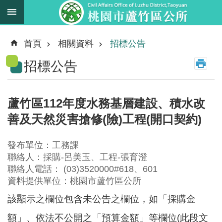
跳到主要內容區塊
最
新
首頁
相關資料
招標公告
消
招標公告
息
業
務
蘆竹區112年度水務基層建設、積水改
職
善及天然災害搶修(險)工程(開口契約)
掌
法
發布單位：工務課
規
聯絡人：採購-呂美玉、工程-張育澄
資
聯絡人電話： (03)3520000#618、601
料
資料提供單位：桃園市蘆竹區公所
該顯示之欄位包含未公告之欄位，如「採購金
進
階
額」、依法不公開之「預算金額」等欄位(此段文
搜