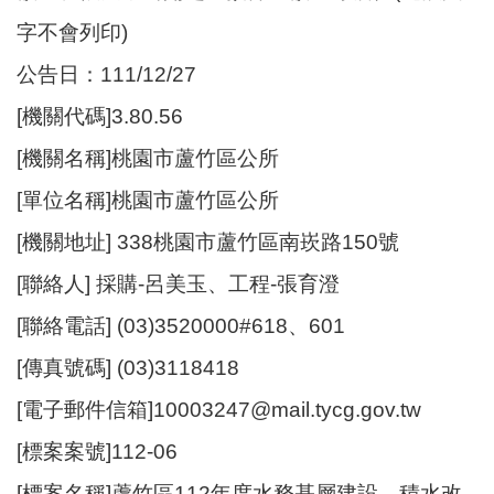
尋
字不會列印)
公告日：111/12/27
[機關代碼]3.80.56
蘆
[機關名稱]桃園市蘆竹區公所
竹
區
[單位名稱]桃園市蘆竹區公所
介
紹
[機關地址] 338桃園市蘆竹區南崁路150號
[聯絡人] 採購-呂美玉、工程-張育澄
訊
息
[聯絡電話] (03)3520000#618、601
公
告
[傳真號碼] (03)3118418
[電子郵件信箱]10003247@mail.tycg.gov.tw
生
活
[標案案號]112-06
便
民
[標案名稱]蘆竹區112年度水務基層建設、積水改