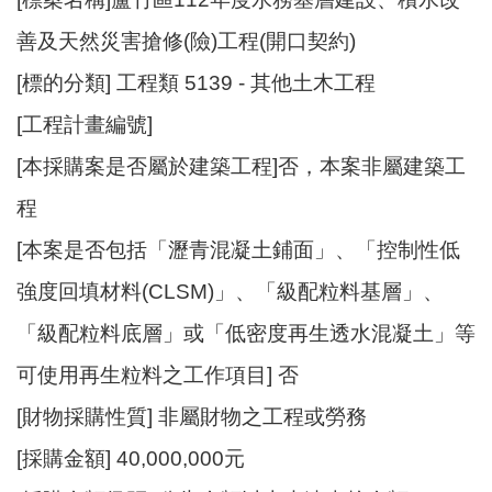
資
善及天然災害搶修(險)工程(開口契約)
訊
[標的分類] 工程類 5139 - 其他土木工程
機
關
[工程計畫編號]
通
[本採購案是否屬於建築工程]否，本案非屬建築工
訊
錄
程
相
[本案是否包括「瀝青混凝土鋪面」、「控制性低
關
強度回填材料(CLSM)」、「級配粒料基層」、
資
料
「級配粒料底層」或「低密度再生透水混凝土」等
可使用再生粒料之工作項目] 否
回
首
[財物採購性質] 非屬財物之工程或勞務
頁
[採購金額] 40,000,000元
網