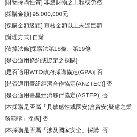
站
[財物採購性質] 非屬財物之工程或勞務
導
[採購金額] 95,000,000元
覽
[採購金額級距] 查核金額以上未達巨額
市
政
[辦理方式] 自辦
信
[依據法條]採購法第18條、第19條
箱
[是否適用條約或協定之採購]
常
見
[是否適用WTO政府採購協定(GPA)] 否
問
[是否適用臺紐經濟合作協定(ANZTEC)] 否
題
[是否適用臺星經濟夥伴協定(ASTEP)] 否
桃
園
[本採購是否屬「具敏感性或國安(含資安)疑慮之業
市
務範疇」採購] 否
政
府
[本採購是否屬「涉及國家安全」採購] 否