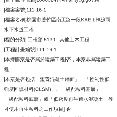
資
[標案案號]111-16-1
訊
[標案名稱]桃園市蘆竹區南工路一段KAE-L幹線雨
機
關
水下水道工程
通
[標的分類] 工程類 5139 - 其他土木工程
訊
錄
[工程計畫編號]111-16-1
相
[本採購案是否屬於建築工程]否，本案非屬建築工
關
程
資
料
[本案是否包括「瀝青混凝土鋪面」、「控制性低
強度回填材料(CLSM)」、「級配粒料基層」、
回
首
「級配粒料底層」或「低密度再生透水混凝土」等
頁
可使用再生粒料之工作項目] 否
網