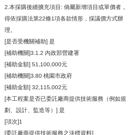
開
2.本採購後續擴充項目: 倘屬新增項目或單價者，
放
得依採購法第22條1項各款情形，採議價方式辦
宣
告
理。
網
[是否受機關補助] 是
站
[補助機關]3.1.2 內政部營建署
安
全
[補助金額] 51,100,000元
政
策
[補助機關]3.80 桃園市政府
[補助金額] 32,115,002元
[本工程案是否已委託廠商提供技術服務（例如規
劃、設計、監造等）] 是
[項次]1
[委託廠商提供技術服務之決標資料]