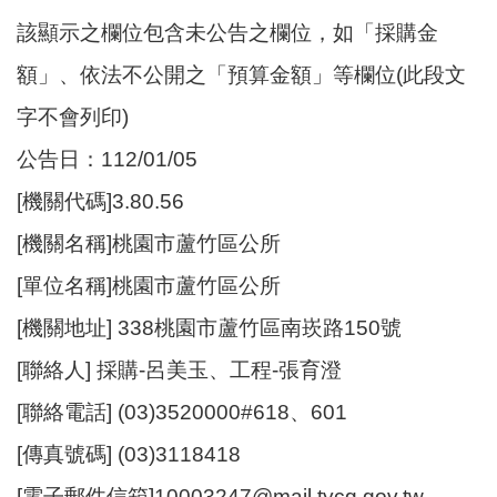
尋
該顯示之欄位包含未公告之欄位，如「採購金
額」、依法不公開之「預算金額」等欄位(此段文
字不會列印)
蘆
公告日：112/01/05
竹
區
[機關代碼]3.80.56
介
紹
[機關名稱]桃園市蘆竹區公所
[單位名稱]桃園市蘆竹區公所
訊
息
[機關地址] 338桃園市蘆竹區南崁路150號
公
告
[聯絡人] 採購-呂美玉、工程-張育澄
[聯絡電話] (03)3520000#618、601
生
活
[傳真號碼] (03)3118418
便
民
[電子郵件信箱]10003247@mail.tycg.gov.tw