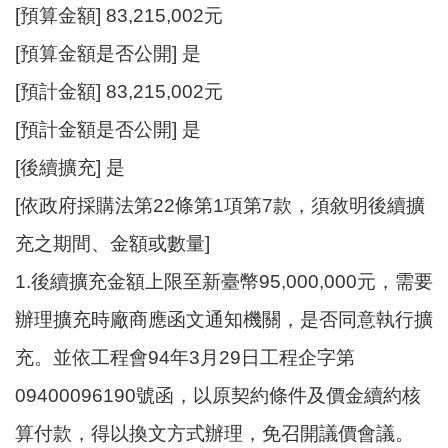
E
[預算金額] 83,215,002元
n
g
[預算金額是否公開] 是
l
[預計金額] 83,215,002元
i
s
[預計金額是否公開] 是
h
[後續擴充] 是
隱
[依政府採購法第22條第1項第7款，須敘明後續擴
私
權
充之期間、金額或數量]
政
策
1.後續擴充金額上限至新臺幣95,000,000元，需要
政
辦理擴充時廠商應函文通知機關，是否同意執行擴
府
充。並依工程會94年3月29日工程企字第
網
站
09400096190號函，以原契約條件及價金續約核
資
算付款，得以換文方式辦理，免召開議價會議。
料