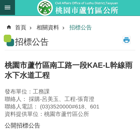
跳到主要內容區塊
最
新
首頁
相關資料
招標公告
消
招標公告
息
業
務
桃園市蘆竹區南工路一段KAE-L幹線雨
職
水下水道工程
掌
法
發布單位：工務課
規
聯絡人： 採購-呂美玉、工程-張育澄
資
聯絡人電話： (03)3520000#618、601
料
資料提供單位：桃園市蘆竹區公所
公開招標公告
進
階
搜