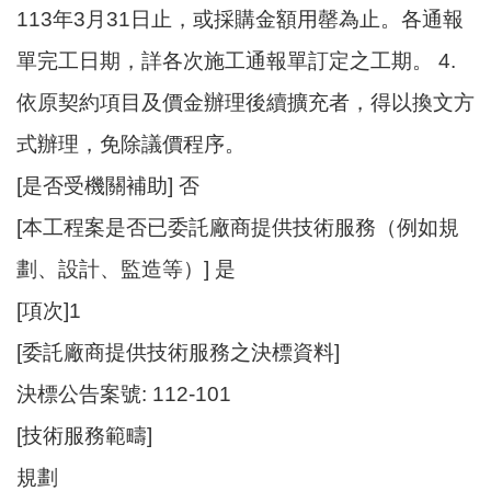
開
113年3月31日止，或採購金額用罄為止。各通報
放
單完工日期，詳各次施工通報單訂定之工期。 4.
宣
告
依原契約項目及價金辦理後續擴充者，得以換文方
網
式辦理，免除議價程序。
站
[是否受機關補助] 否
安
全
[本工程案是否已委託廠商提供技術服務（例如規
政
劃、設計、監造等）] 是
策
[項次]1
[委託廠商提供技術服務之決標資料]
決標公告案號: 112-101
[技術服務範疇]
規劃