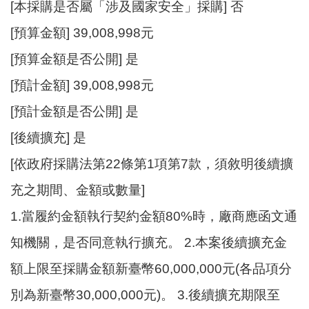
E
[本採購是否屬「涉及國家安全」採購] 否
n
[預算金額] 39,008,998元
g
l
[預算金額是否公開] 是
i
s
[預計金額] 39,008,998元
h
[預計金額是否公開] 是
隱
[後續擴充] 是
私
權
[依政府採購法第22條第1項第7款，須敘明後續擴
政
充之期間、金額或數量]
策
1.當履約金額執行契約金額80%時，廠商應函文通
政
府
知機關，是否同意執行擴充。 2.本案後續擴充金
網
額上限至採購金額新臺幣60,000,000元(各品項分
站
資
別為新臺幣30,000,000元)。 3.後續擴充期限至
料