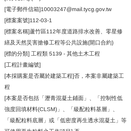
資
[電子郵件信箱]10003247@mail.tycg.gov.tw
訊
[標案案號]112-03-1
機
[標案名稱]蘆竹區112年度道路排水改善、零星修
關
通
繕及天然災害搶修工程等公共設施(開口合約)
訊
錄
[標的分類] 工程類 5139 - 其他土木工程
[工程計畫編號]
相
關
[本採購案是否屬於建築工程]否，本案非屬建築工
資
料
程
[本案是否包括「瀝青混凝土鋪面」、「控制性低
回
首
強度回填材料(CLSM)」、「級配粒料基層」、
頁
「級配粒料底層」或「低密度再生透水混凝土」等
網