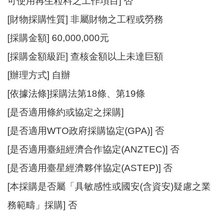
可使用再生粒料之工作項目] 否
站
導
[財物採購性質] 非屬財物之工程或勞務
覽
[採購金額] 60,000,000元
市
[採購金額級距] 查核金額以上未達巨額
政
信
[辦理方式] 自辦
箱
[依據法條]採購法第18條、第19條
常
[是否適用條約或協定之採購]
見
問
[是否適用WTO政府採購協定(GPA)] 否
題
[是否適用臺紐經濟合作協定(ANZTEC)] 否
桃
[是否適用臺星經濟夥伴協定(ASTEP)] 否
園
市
[本採購是否屬「具敏感性或國安(含資安)疑慮之業
政
府
務範疇」採購] 否