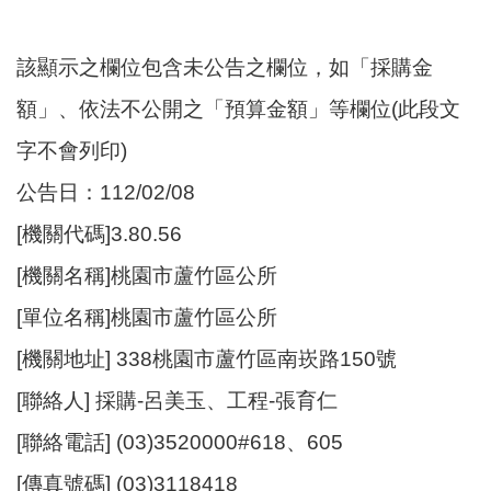
尋
該顯示之欄位包含未公告之欄位，如「採購金
額」、依法不公開之「預算金額」等欄位(此段文
蘆
字不會列印)
竹
區
公告日：112/02/08
介
[機關代碼]3.80.56
紹
[機關名稱]桃園市蘆竹區公所
訊
息
[單位名稱]桃園市蘆竹區公所
公
[機關地址] 338桃園市蘆竹區南崁路150號
告
[聯絡人] 採購-呂美玉、工程-張育仁
生
活
[聯絡電話] (03)3520000#618、605
便
[傳真號碼] (03)3118418
民