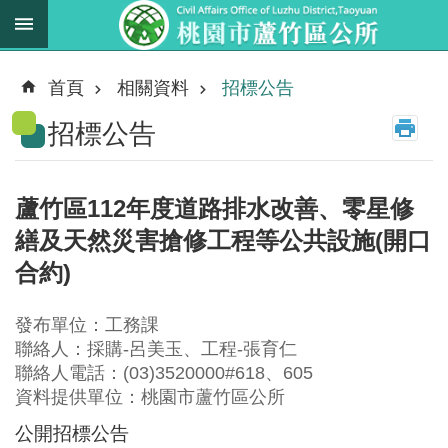
跳到主要內容區塊
最
新
首頁
相關資料
招標公告
消
招標公告
息
業
務
蘆竹區112年度道路排水改善、零星修
職
繕及天然災害搶修工程等公共設施(開口
掌
合約)
法
規
發布單位：工務課
資
聯絡人：採購-呂美玉、工程-張育仁
料
聯絡人電話：(03)3520000#618、605
資料提供單位：桃園市蘆竹區公所
進
階
公開招標公告
搜