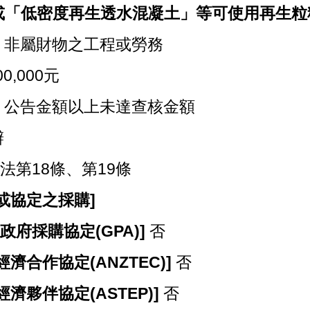
或「低密度再生透水混凝土」等可使用再生粒
]
非屬財物之工程或勞務
00,000元
]
公告金額以上未達查核金額
辦
法第18條、第19條
或協定之採購]
政府採購協定(GPA)]
否
濟合作協定(ANZTEC)]
否
濟夥伴協定(ASTEP)]
否