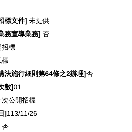
招標文件]
未提供
業務宣導業務]
否
開招標
低標
購法施行細則第64條之2辦理]
否
次數]
01
一次公開招標
日]
113/11/26
]
否