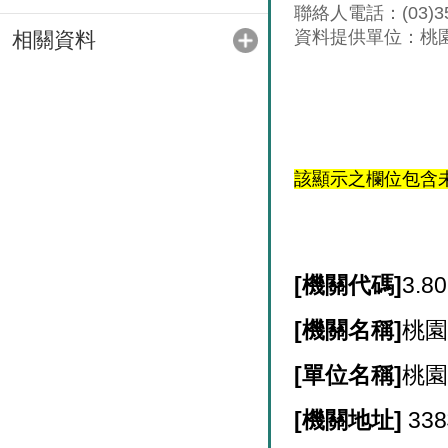
聯絡人電話：(03)35
資料提供單位：桃
相關資料
該顯示之欄位包含
[
機關代碼]
3.80
[
機關名稱]
桃
[
單位名稱]
桃
[
機關地址]
33