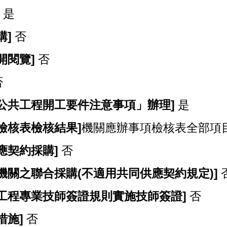
]
是
購]
否
開閱覽]
否
否
公共工程開工要件注意事項」辦理]
是
檢核表檢核結果]
機關應辦事項檢核表全部項
應契約採購]
否
機關之聯合採購(不適用共同供應契約規定)]
工程專業技師簽證規則實施技師簽證]
否
措施]
否