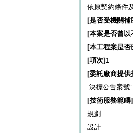
依原契約條件
[
是否受機關補
[
本案是否曾以
[
本工程案是否
[
項次]
1
[
委託廠商提供
決標公告案號: 1
[
技術服務範疇
規劃
設計