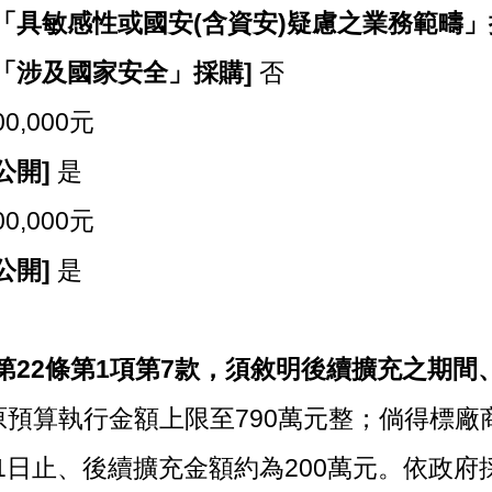
「具敏感性或國安(含資安)疑慮之業務範疇」
「涉及國家安全」採購]
否
00,000元
公開]
是
00,000元
公開]
是
第22條第1項第7款，須敘明後續擴充之期間
預算執行金額上限至790萬元整；倘得標廠商
月31日止、後續擴充金額約為200萬元。依政