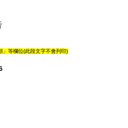
告
」等欄位(此段文字不會列印)
6