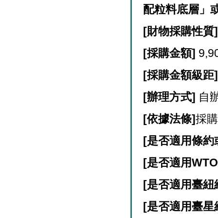
配粒料底層」
[
財物採購性質
[
採購金額]
9,9
[
採購金額級距
[
辦理方式]
自
[
依據法條]
採購
[
是否適用條約
[
是否適用WTO
[
是否適用臺紐經
[
是否適用臺星經