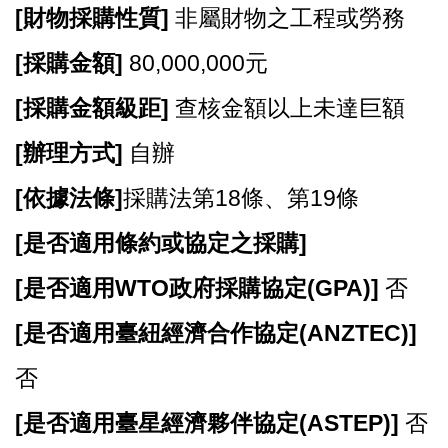
E
[
財物採購性質]
非屬財物之工程或勞務
n
g
[
採購金額]
80,000,000元
l
i
[
採購金額級距]
查核金額以上未達巨額
s
h
[
辦理方式]
自辦
隱
[
依據法條]
採購法第18條、第19條
私
權
[
是否適用條約或協定之採購]
政
策
[
是否適用WTO政府採購協定(GPA)]
否
政
[
是否適用臺紐經濟合作協定(ANZTEC)]
府
網
否
站
資
[
是否適用臺星經濟夥伴協定(ASTEP)]
否
料