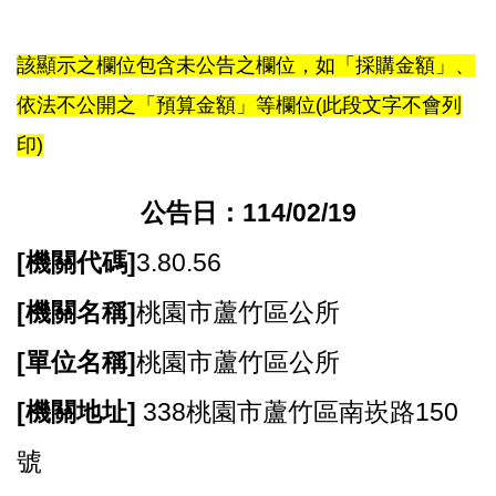
尋
該顯示之欄位包含未公告之欄位，如「採購金額」、
依法不公開之「預算金額」等欄位(此段文字不會列
蘆
印)
竹
區
公告日：114/02/19
介
紹
[
機關代碼]
3.80.56
訊
[
機關名稱]
桃園市蘆竹區公所
息
公
[
單位名稱]
桃園市蘆竹區公所
告
[
機關地址]
338桃園市蘆竹區南崁路150
生
活
號
便
民