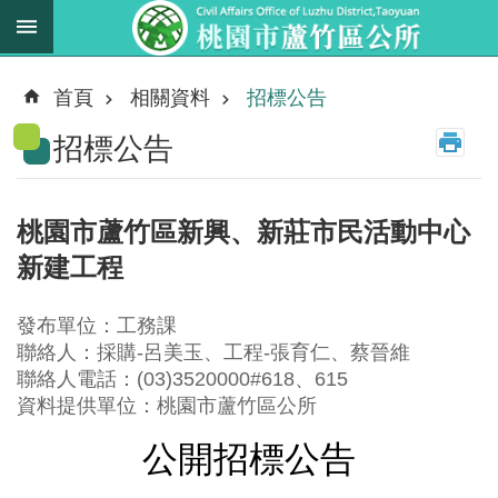
跳到主要內容區塊
最
新
首頁
相關資料
招標公告
消
招標公告
息
業
務
桃園市蘆竹區新興、新莊市民活動中心
職
新建工程
掌
法
發布單位：工務課
規
聯絡人：採購-呂美玉、工程-張育仁、蔡晉維
資
聯絡人電話：(03)3520000#618、615
料
資料提供單位：桃園市蘆竹區公所
公開招標公告
進
階
搜