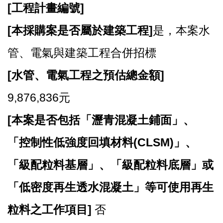
站
[
工程計畫編號]
導
覽
[
本採購案是否屬於建築工程]
是，本案水
市
管、電氣與建築工程合併招標
政
信
[
水管、電氣工程之預估總金額]
箱
9,876,836元
常
見
[
本案是否包括「瀝青混凝土鋪面」、
問
題
「控制性低強度回填材料(CLSM)」、
桃
「級配粒料基層」、「級配粒料底層」或
園
市
「低密度再生透水混凝土」等可使用再生
政
府
粒料之工作項目]
否