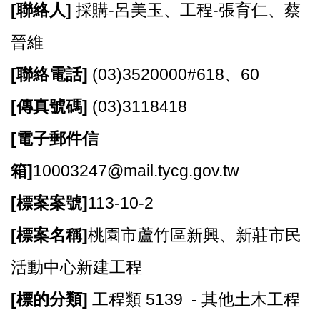
[
聯絡人]
採購-呂美玉、工程-張育仁、蔡
資
訊
晉維
機
[
聯絡電話]
(03)3520000#618、60
關
通
[
傳真號碼]
(03)3118418
訊
錄
[
電子郵件信
相
箱]
10003247@mail.tycg.gov.tw
關
資
[
標案案號]
113-10-2
料
[
標案名稱]
桃園市蘆竹區新興、新莊市民
回
首
活動中心新建工程
頁
[
標的分類]
工程類 5139 - 其他土木工程
網