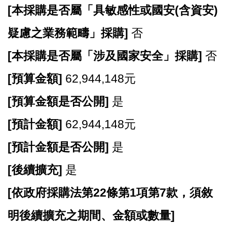
開
[
本採購是否屬「具敏感性或國安(含資安)
放
宣
疑慮之業務範疇」採購]
否
告
[
本採購是否屬「涉及國家安全」採購]
否
網
站
[
預算金額]
62,944,148元
安
[
預算金額是否公開]
是
全
政
[
預計金額]
62,944,148元
策
[
預計金額是否公開]
是
[
後續擴充]
是
[
依政府採購法第22條第1項第7款，須敘
明後續擴充之期間、金額或數量]