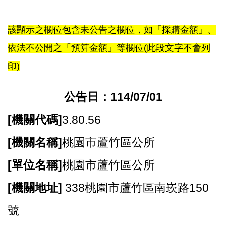
尋
該顯示之欄位包含未公告之欄位，如「採購金額」、
依法不公開之「預算金額」等欄位(此段文字不會列
蘆
印)
竹
區
公告日：114/07/01
介
紹
[
機關代碼]
3.80.56
訊
[
機關名稱]
桃園市蘆竹區公所
息
公
[
單位名稱]
桃園市蘆竹區公所
告
[
機關地址]
338
桃園市蘆竹區南崁路150
生
活
號
便
民