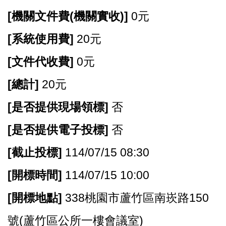
[
機關文件費(機關實收)]
0
元
[
系統使用費]
20
元
[
文件代收費]
0
元
[
總計]
20
元
[
是否提供現場領標]
否
[
是否提供電子投標]
否
[
截止投標]
114/07/15 08:30
[
開標時間]
114/07/15 10:00
[
開標地點]
338
桃園市蘆竹區南崁路150
號(蘆竹區公所一樓會議室)