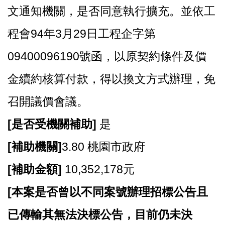
文通知機關，是否同意執行擴充。並依工
程會94年3月29日工程企字第
09400096190號函，以原契約條件及價
金續約核算付款，得以換文方式辦理，免
召開議價會議。
[
是否受機關補助]
是
[
補助機關]
3.80
桃園市政府
[
補助金額]
10,352,178
元
[
本案是否曾以不同案號辦理招標公告且
已傳輸其無法決標公告，目前仍未決