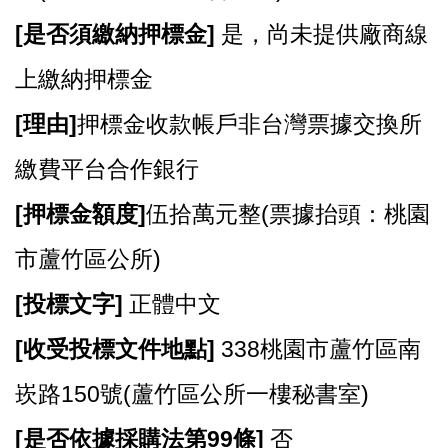
[
是否須繳納押標金]
是，尚未提供廠商線
上繳納押標金
[
理由]
押標金收款帳戶非台灣票據交換所
繳費平台合作銀行
[
押標金額度]
伍拾萬元整(票據抬頭：桃園
市蘆竹區公所)
[
投標文字]
正體中文
[
收受投標文件地點]
338
桃園市蘆竹區南
崁路150號(蘆竹區公所一樓秘書室)
[
是否依據採購法第99條]
否