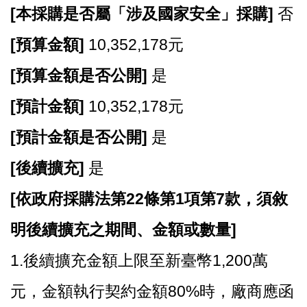
開
[
本採購是否屬「涉及國家安全」採購]
否
放
宣
[
預算金額]
10,352,178
元
告
[
預算金額是否公開]
是
網
站
[
預計金額]
10,352,178
元
安
[
預計金額是否公開]
是
全
政
[
後續擴充]
是
策
[
依政府採購法第22條第1項第7款，須敘
明後續擴充之期間、金額或數量]
1.
後續擴充金額上限至新臺幣1,200萬
元，金額執行契約金額80%時，廠商應函