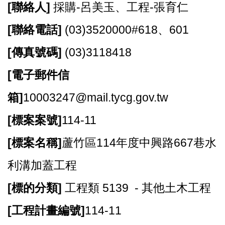
[
聯絡人]
採購-呂美玉、工程-張育仁
資
訊
[
聯絡電話]
(03)3520000#618
、601
機
[
傳真號碼]
(03)3118418
關
通
[
電子郵件信
訊
錄
箱]
10003247@mail.tycg.gov.tw
相
[
標案案號]
114-11
關
資
[
標案名稱]
蘆竹區114年度中興路667巷水
料
利溝加蓋工程
回
首
[
標的分類]
工程類 5139 - 其他土木工程
頁
[
工程計畫編號]
114-11
網