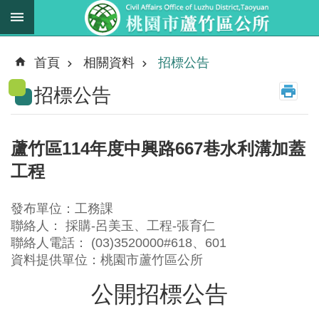
跳到主要內容區塊
最
新
首頁
相關資料
招標公告
消
招標公告
息
業
務
蘆竹區114年度中興路667巷水利溝加蓋
職
工程
掌
法
發布單位：工務課
規
聯絡人： 採購-呂美玉、工程-張育仁
資
聯絡人電話： (03)3520000#618、601
料
資料提供單位：桃園市蘆竹區公所
公開招標公告
進
階
搜