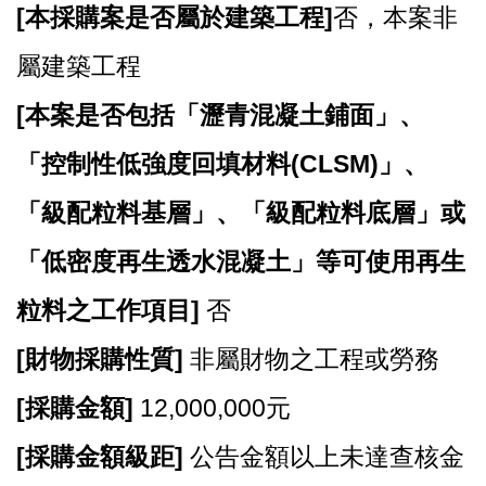
站
[
本採購案是否屬於建築工程]
否，本案非
導
覽
屬建築工程
市
[
本案是否包括「瀝青混凝土鋪面」、
政
信
「控制性低強度回填材料(CLSM)」、
箱
「級配粒料基層」、「級配粒料底層」或
常
見
「低密度再生透水混凝土」等可使用再生
問
題
粒料之工作項目]
否
桃
[
財物採購性質]
非屬財物之工程或勞務
園
市
[
採購金額]
12,000,000
元
政
府
[
採購金額級距]
公告金額以上未達查核金