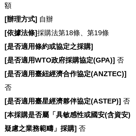
E
額
n
g
[
辦理方式]
自辦
l
i
[
依據法條]
採購法第18條、第19條
s
h
[
是否適用條約或協定之採購]
隱
[
是否適用WTO政府採購協定(GPA)]
否
私
權
[
是否適用臺紐經濟合作協定(ANZTEC)]
政
策
否
政
[
是否適用臺星經濟夥伴協定(ASTEP)]
否
府
網
[
本採購是否屬「具敏感性或國安(含資安)
站
資
疑慮之業務範疇」採購]
否
料