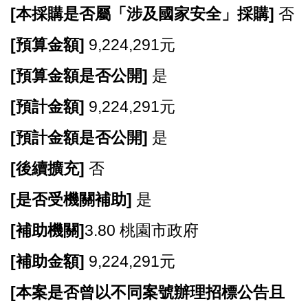
開
[
本採購是否屬「涉及國家安全」採購]
否
放
宣
[
預算金額]
9,224,291元
告
[
預算金額是否公開]
是
網
站
[
預計金額]
9,224,291元
安
[
預計金額是否公開]
是
全
政
[
後續擴充]
否
策
[
是否受機關補助]
是
[
補助機關]
3.80 桃園市政府
[
補助金額]
9,224,291元
[
本案是否曾以不同案號辦理招標公告且