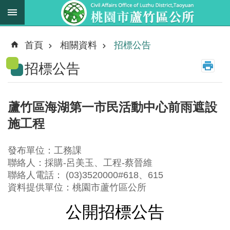
跳到主要內容區塊
最
新
首頁
相關資料
招標公告
消
招標公告
息
業
務
蘆竹區海湖第一市民活動中心前雨遮設
職
施工程
掌
法
發布單位：工務課
規
聯絡人：採購-呂美玉、工程-蔡晉維
資
聯絡人電話： (03)3520000#618、615
料
資料提供單位：桃園市蘆竹區公所
公開招標公告
進
階
搜