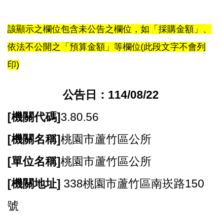
尋
該顯示之欄位包含未公告之欄位，如「採購金額」、
依法不公開之「預算金額」等欄位(此段文字不會列
蘆
印)
竹
區
公告日：114/08/22
介
紹
[
機關代碼]
3.80.56
訊
[
機關名稱]
桃園市蘆竹區公所
息
公
[
單位名稱]
桃園市蘆竹區公所
告
[
機關地址]
338桃園市蘆竹區南崁路150
生
活
號
便
民