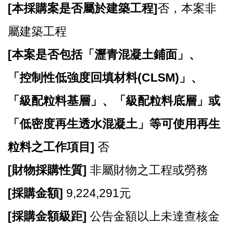
站
[
本採購案是否屬於建築工程]
否，本案非
導
覽
屬建築工程
市
[
本案是否包括「瀝青混凝土鋪面」、
政
信
「控制性低強度回填材料(CLSM)」、
箱
「級配粒料基層」、「級配粒料底層」或
常
見
「低密度再生透水混凝土」等可使用再生
問
題
粒料之工作項目]
否
桃
[
財物採購性質]
非屬財物之工程或勞務
園
市
[
採購金額]
9,224,291元
政
府
[
採購金額級距]
公告金額以上未達查核金