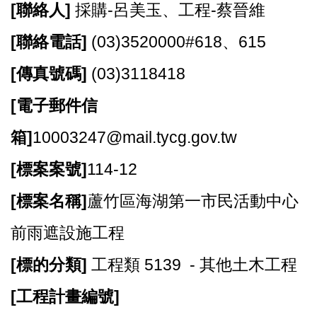
[
聯絡人]
採購-呂美玉、工程-蔡晉維
資
訊
[
聯絡電話]
(03)3520000#618、615
機
[
傳真號碼]
(03)3118418
關
通
[
電子郵件信
訊
錄
箱]
10003247@mail.tycg.gov.tw
相
[
標案案號]
114-12
關
資
[
標案名稱]
蘆竹區海湖第一市民活動中心
料
前雨遮設施工程
回
首
[
標的分類]
工程類 5139 - 其他土木工程
頁
[
工程計畫編號]
網