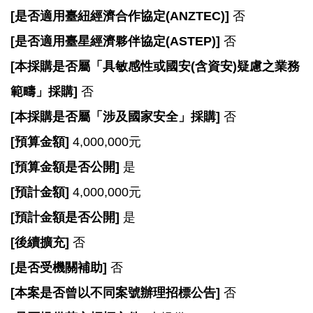
站
[
是否適用臺紐經濟合作協定(ANZTEC)]
否
導
覽
[
是否適用臺星經濟夥伴協定(ASTEP)]
否
市
[
本採購是否屬「具敏感性或國安(含資安)疑慮之業務
政
範疇」採購]
否
信
箱
[
本採購是否屬「涉及國家安全」採購]
否
[
預算金額]
4,000,000元
常
見
[
預算金額是否公開]
是
問
[
預計金額]
4,000,000元
題
[
預計金額是否公開]
是
桃
園
[
後續擴充]
否
市
[
是否受機關補助]
否
政
府
[
本案是否曾以不同案號辦理招標公告]
否