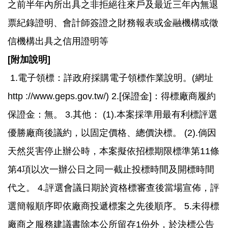
之前半年內所出具之非拒絕往來戶及最近三年內無退
票紀錄證明、會計師簽證之財務報表或金融機構或徵
信機構出具之信用證明等
[
附加說明]
1.
電子領標：詳政府採購電子領標作業說明。(網址
http ://www.geps.gov.tw/) 2.[保證金]：得標廠商履約
保證金：無。 3.其他： (1).本案採準用最有利標評選
優勝廠商後議約，以固定價格、總價決標。 (2).倘因
天然災害停止辦公時，本案擬依招標期限標準第11條
第4項以次一辦公日之同一截止投標時間及開標時間
代之。 4.評選會議日期於資格標審查後當場宣佈，評
選簡報順序即依廠商投遞標案之先後順序。 5.未得標
廠商之服務建議書除本公所留存1份外，於決標公告