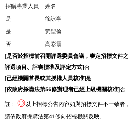
採購專業人員
姓名
是
徐詠亭
是
黃聖倫
否
高彩霞
[
是否於招標前召開評選委員會議，審定招標文件之
評選項目、評審標準及評定方式]
否
[
已經機關首長或其授權人員核准]
是
[
依政府採購法第56條辦理者已經上級機關核准]
否
◎
註：
以上招標公告內容如與招標文件不一致者，
請依政府採購法第41條向招標機關反映。