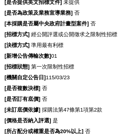
[
E
是否提供英文招標文件]
未提供
n
[
是否為政策及業務宣導業務]
否
g
l
[
本採購是否屬中央政府計畫型案件]
否
i
s
[
招標方式]
經公開評選或公開徵求之限制性招標
h
[
決標方式]
準用最有利標
隱
[
新增公告傳輸次數]
01
私
[
招標狀態]
第一次限制性招標
權
政
[
機關自定公告日]
115/03/23
策
[
是否複數決標]
否
政
[
是否訂有底價]
否
府
網
[
未訂底價依據]
採購法第47條第1項第2款
站
[
價格是否納入評選]
是
資
料
[
所占配分或權重是否為20%以上]
否