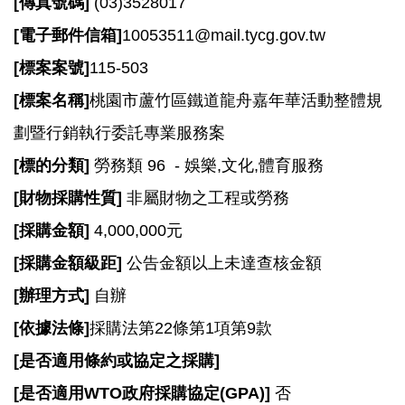
[
傳真號碼]
(03)3528017
資
[
電子郵件信箱]
10053511@mail.tycg.gov.tw
訊
[
標案案號]
115-503
機
關
[
標案名稱]
桃園市蘆竹區鐵道龍舟嘉年華活動整體規
通
劃暨行銷執行委託專業服務案
訊
錄
[
標的分類]
勞務類 96 - 娛樂,文化,體育服務
[
財物採購性質]
非屬財物之工程或勞務
相
關
[
採購金額]
4,000,000元
資
[
採購金額級距]
公告金額以上未達查核金額
料
[
辦理方式]
自辦
回
[
依據法條]
採購法第22條第1項第9款
首
頁
[
是否適用條約或協定之採購]
網
[
是否適用WTO政府採購協定(GPA)]
否