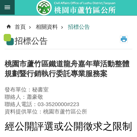
跳到主要內容區塊
最
新
首頁
相關資料
招標公告
消
招標公告
息
業
務
桃園市蘆竹區鐵道龍舟嘉年華活動整體
職
規劃暨行銷執行委託專業服務案
掌
法
發布單位：秘書室
規
聯絡人：蕭豪敬
資
聯絡人電話：03-3520000#223
料
資料提供單位：桃園市蘆竹區公所
經公開評選或公開徵求之限制
進
階
搜