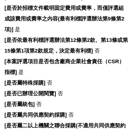
開
[
是否於招標文件載明固定費用或費率，而僅評選組
放
宣
成該費用或費率之內容(最有利標評選辦法第9條第2
告
項)]
是
網
[
是否依最有利標評選辦法第12條第2款、第13條或第
站
15條第1項第2款規定，決定最有利標]
否
安
全
[
本案評選項目是否包含廠商企業社會責任（CSR）
政
指標]
是
策
[
是否屬特殊採購]
否
[
是否已辦理公開閱覽]
否
[
是否屬統包]
否
[
是否屬共同供應契約採購]
否
[
是否屬二以上機關之聯合採購(不適用共同供應契約