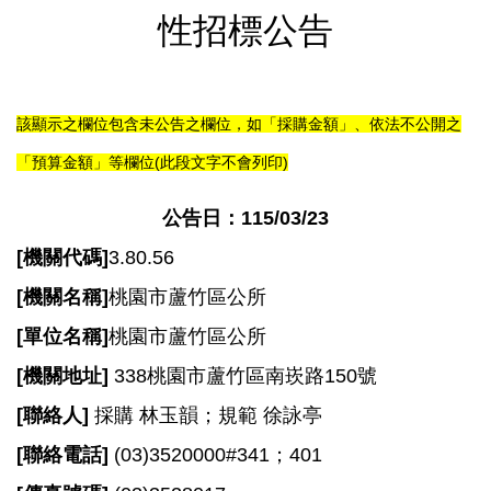
尋
性招標公告
該顯示之欄位包含未公告之欄位，如「採購金額」、依法不公開之
蘆
竹
「預算金額」等欄位(此段文字不會列印)
區
介
公告日：115/03/23
紹
[
機關代碼]
3.80.56
訊
[
機關名稱]
桃園市蘆竹區公所
息
公
[
單位名稱]
桃園市蘆竹區公所
告
[
機關地址]
338桃園市蘆竹區南崁路150號
生
[
聯絡人]
採購 林玉韻；規範 徐詠亭
活
[
聯絡電話]
(03)3520000#341；401
便
民