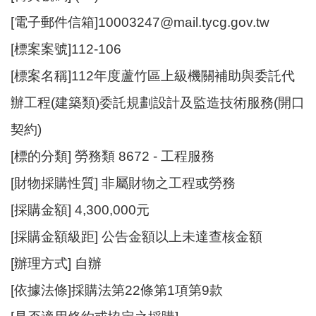
資
[電子郵件信箱]10003247@mail.tycg.gov.tw
訊
[標案案號]112-106
機
[標案名稱]112年度蘆竹區上級機關補助與委託代
關
通
辦工程(建築類)委託規劃設計及監造技術服務(開口
訊
錄
契約)
[標的分類] 勞務類 8672 - 工程服務
相
關
[財物採購性質] 非屬財物之工程或勞務
資
料
[採購金額] 4,300,000元
[採購金額級距] 公告金額以上未達查核金額
回
首
[辦理方式] 自辦
頁
[依據法條]採購法第22條第1項第9款
網