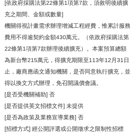
E
[依政府採購法第22條第1項第7款，須敘明後續擴
n
充之期間、金額或數量]
g
l
機關得視計畫需求辦理增減工程經費，惟累計服務
i
s
費用不得逾契約金額430萬元。（依政府採購法第
h
22條第1項第7款辦理後續擴充）。本案預算總額
隱
為新台幣215萬元，得擴充期限至113年12月31日
私
權
止，廠商應函文通知機關，是否同意執行擴充，並
政
得以換文方式辦理，免召開議價會議。
策
[是否受機關補助] 否
政
府
[是否提供英文招標文件] 未提供
網
[是否為政策及業務宣導業務] 否
站
資
[招標方式] 經公開評選或公開徵求之限制性招標
料