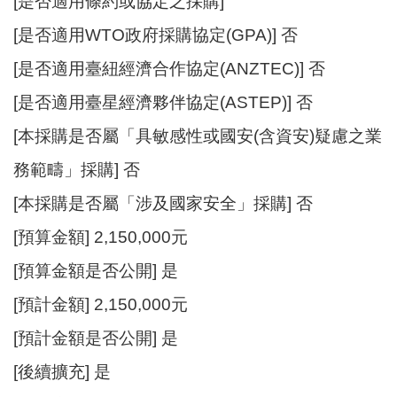
[是否適用條約或協定之採購]
站
導
[是否適用WTO政府採購協定(GPA)] 否
覽
[是否適用臺紐經濟合作協定(ANZTEC)] 否
市
[是否適用臺星經濟夥伴協定(ASTEP)] 否
政
信
[本採購是否屬「具敏感性或國安(含資安)疑慮之業
箱
務範疇」採購] 否
常
[本採購是否屬「涉及國家安全」採購] 否
見
問
[預算金額] 2,150,000元
題
[預算金額是否公開] 是
桃
[預計金額] 2,150,000元
園
市
[預計金額是否公開] 是
政
府
[後續擴充] 是