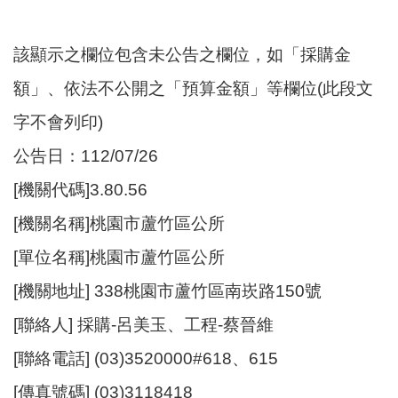
尋
該顯示之欄位包含未公告之欄位，如「採購金
額」、依法不公開之「預算金額」等欄位(此段文
蘆
字不會列印)
竹
區
公告日：112/07/26
介
[機關代碼]3.80.56
紹
[機關名稱]桃園市蘆竹區公所
訊
息
[單位名稱]桃園市蘆竹區公所
公
[機關地址] 338桃園市蘆竹區南崁路150號
告
[聯絡人] 採購-呂美玉、工程-蔡晉維
生
活
[聯絡電話] (03)3520000#618、615
便
[傳真號碼] (03)3118418
民