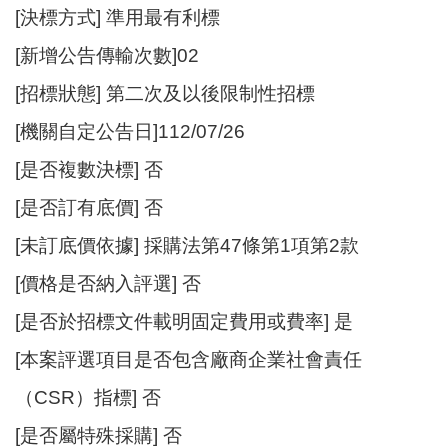
開
[決標方式] 準用最有利標
放
[新增公告傳輸次數]02
宣
告
[招標狀態] 第二次及以後限制性招標
網
[機關自定公告日]112/07/26
站
[是否複數決標] 否
安
全
[是否訂有底價] 否
政
[未訂底價依據] 採購法第47條第1項第2款
策
[價格是否納入評選] 否
[是否於招標文件載明固定費用或費率] 是
[本案評選項目是否包含廠商企業社會責任
（CSR）指標] 否
[是否屬特殊採購] 否