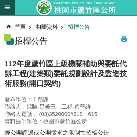
跳到主要內容區塊
最
新
首頁
相關資料
招標公告
消
招標公告
息
業
務
112年度蘆竹區上級機關補助與委託代
職
辦工程(建築類)委託規劃設計及監造技
掌
術服務(開口契約)
法
規
發布單位：工務課
資
聯絡人：採購-呂美玉、工程-蔡晉維
料
聯絡人電話： (03)3520000#618、615
資料提供單位：桃園市蘆竹區公所
進
階
經公開評選或公開徵求之限制性招標公告
搜