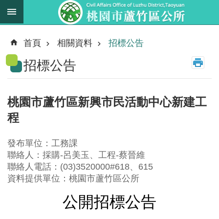
跳到主要內容區塊
最
新
首頁
相關資料
招標公告
消
招標公告
息
業
務
桃園市蘆竹區新興市民活動中心新建工
職
程
掌
法
發布單位：工務課
規
聯絡人：採購-呂美玉、工程-蔡晉維
資
聯絡人電話：(03)3520000#618、615
料
資料提供單位：桃園市蘆竹區公所
公開招標公告
進
階
搜