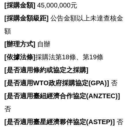
E
[
採購金額]
45,000,000元
n
g
[
採購金額級距]
公告金額以上未達查核金
l
i
額
s
h
[
辦理方式]
自辦
隱
[
依據法條]
採購法第18條、第19條
私
權
[
是否適用條約或協定之採購]
政
策
[
是否適用WTO政府採購協定(GPA)]
否
政
[
是否適用臺紐經濟合作協定(ANZTEC)]
府
網
否
站
資
[
是否適用臺星經濟夥伴協定(ASTEP)]
否
料