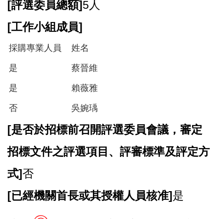
[
評選委員總額]
5人
[
工作小組成員]
採購專業人員
姓名
是
蔡晉維
是
賴薇雅
否
吳婉瑀
[
是否於招標前召開評選委員會議，審定
招標文件之評選項目、評審標準及評定方
式]
否
[
已經機關首長或其授權人員核准]
是