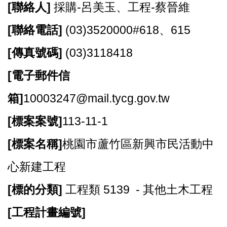
[
聯絡人]
採購-呂美玉、工程-蔡晉維
資
訊
[
聯絡電話]
(03)3520000#618、615
機
[
傳真號碼]
(03)3118418
關
通
[
電子郵件信
訊
錄
箱]
10003247@mail.tycg.gov.tw
相
[
標案案號]
113-11-1
關
資
[
標案名稱]
桃園市蘆竹區新興市民活動中
料
心新建工程
回
首
[
標的分類]
工程類 5139 - 其他土木工程
頁
[
工程計畫編號]
網