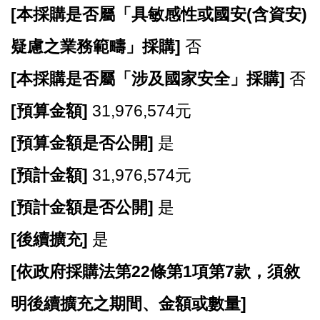
開
[
本採購是否屬「具敏感性或國安(含資安)
放
宣
疑慮之業務範疇」採購]
否
告
[
本採購是否屬「涉及國家安全」採購]
否
網
站
[
預算金額]
31,976,574元
安
[
預算金額是否公開]
是
全
政
[
預計金額]
31,976,574元
策
[
預計金額是否公開]
是
[
後續擴充]
是
[
依政府採購法第22條第1項第7款，須敘
明後續擴充之期間、金額或數量]