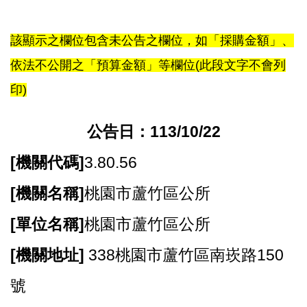
尋
該顯示之欄位包含未公告之欄位，如「採購金額」、
依法不公開之「預算金額」等欄位(此段文字不會列
蘆
印)
竹
區
公告日：113/10/22
介
紹
[
機關代碼]
3.80.56
訊
[
機關名稱]
桃園市蘆竹區公所
息
公
[
單位名稱]
桃園市蘆竹區公所
告
[
機關地址]
338桃園市蘆竹區南崁路150
生
活
號
便
民