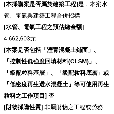
站
[
本採購案是否屬於建築工程]
是，本案水
導
覽
管、電氣與建築工程合併招標
市
[
水管、電氣工程之預估總金額]
政
信
4,662,603元
箱
[
本案是否包括「瀝青混凝土鋪面」、
常
見
「控制性低強度回填材料(CLSM)」、
問
題
「級配粒料基層」、「級配粒料底層」或
桃
「低密度再生透水混凝土」等可使用再生
園
市
粒料之工作項目]
否
政
府
[
財物採購性質]
非屬財物之工程或勞務