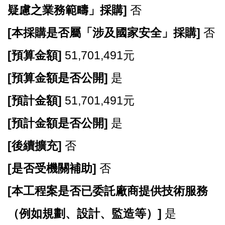
開
疑慮之業務範疇」採購]
否
放
宣
[
本採購是否屬「涉及國家安全」採購]
否
告
[
預算金額]
51,701,491元
網
站
[
預算金額是否公開]
是
安
[
預計金額]
51,701,491元
全
政
[
預計金額是否公開]
是
策
[
後續擴充]
否
[
是否受機關補助]
否
[
本工程案是否已委託廠商提供技術服務
（例如規劃、設計、監造等）]
是