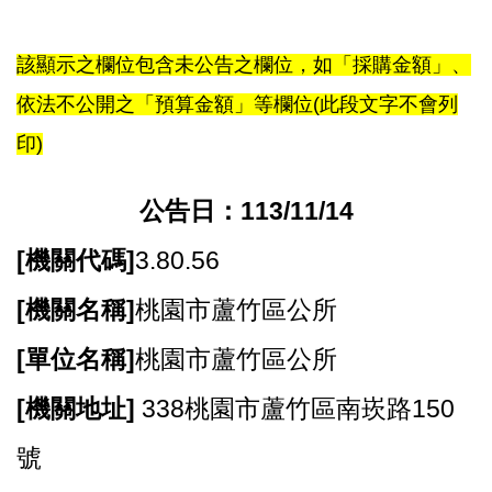
尋
該顯示之欄位包含未公告之欄位，如「採購金額」、
依法不公開之「預算金額」等欄位(此段文字不會列
蘆
印)
竹
區
公告日：113/11/14
介
紹
[
機關代碼]
3.80.56
訊
[
機關名稱]
桃園市蘆竹區公所
息
公
[
單位名稱]
桃園市蘆竹區公所
告
[
機關地址]
338桃園市蘆竹區南崁路150
生
活
號
便
民