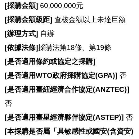
E
[
採購金額]
60,000,000元
n
g
[
採購金額級距]
查核金額以上未達巨額
l
i
[
辦理方式]
自辦
s
h
[
依據法條]
採購法第18條、第19條
隱
[
是否適用條約或協定之採購]
私
權
[
是否適用WTO政府採購協定(GPA)]
否
政
策
[
是否適用臺紐經濟合作協定(ANZTEC)]
政
否
府
網
[
是否適用臺星經濟夥伴協定(ASTEP)]
否
站
資
[
本採購是否屬「具敏感性或國安(含資安)
料