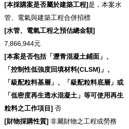
站
[
本採購案是否屬於建築工程]
是，本案水
導
覽
管、電氣與建築工程合併招標
市
[
水管、電氣工程之預估總金額]
政
信
7,866,944元
箱
[
本案是否包括「瀝青混凝土鋪面」、
常
見
「控制性低強度回填材料(CLSM)」、
問
題
「級配粒料基層」、「級配粒料底層」或
桃
「低密度再生透水混凝土」等可使用再生
園
市
粒料之工作項目]
否
政
府
[
財物採購性質]
非屬財物之工程或勞務