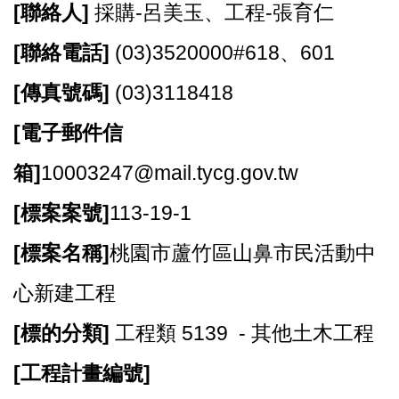
[
聯絡人]
採購-呂美玉、工程-張育仁
資
訊
[
聯絡電話]
(03)3520000#618、601
機
[
傳真號碼]
(03)3118418
關
通
[
電子郵件信
訊
錄
箱]
10003247@mail.tycg.gov.tw
相
[
標案案號]
113-19-1
關
資
[
標案名稱]
桃園市蘆竹區山鼻市民活動中
料
心新建工程
回
首
[
標的分類]
工程類 5139 - 其他土木工程
頁
[
工程計畫編號]
網