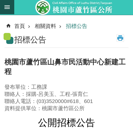
跳到主要內容區塊
最
新
首頁
相關資料
招標公告
消
招標公告
息
業
務
桃園市蘆竹區山鼻市民活動中心新建工
職
程
掌
法
發布單位：工務課
規
聯絡人：採購-呂美玉、工程-張育仁
資
聯絡人電話：(03)3520000#618、601
料
資料提供單位：桃園市蘆竹區公所
公開招標公告
進
階
搜