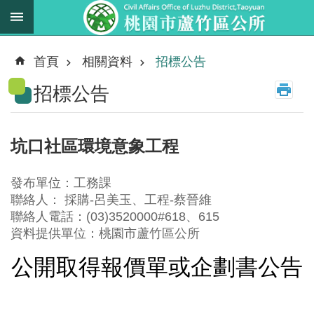
跳到主要內容區塊
最
新
首頁
相關資料
招標公告
消
招標公告
息
業
務
坑口社區環境意象工程
職
掌
發布單位：工務課
法
聯絡人： 採購-呂美玉、工程-蔡晉維
規
聯絡人電話：(03)3520000#618、615
資
資料提供單位：桃園市蘆竹區公所
料
公開取得報價單或企劃書公告
進
階
搜