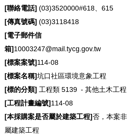
資
[
聯絡電話]
(03)3520000#618、615
訊
[
傳真號碼]
(03)3118418
機
關
[
電子郵件信
通
訊
箱]
10003247@mail.tycg.gov.tw
錄
[
標案案號]
114-08
相
關
[
標案名稱]
坑口社區環境意象工程
資
料
[
標的分類]
工程類 5139 - 其他土木工程
[
工程計畫編號]
114-08
回
首
[
本採購案是否屬於建築工程]
否，本案非
頁
屬建築工程
網