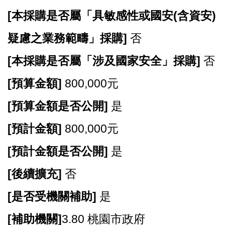
E
[
n
本採購是否屬「具敏感性或國安(含資安)
g
l
疑慮之業務範疇」採購]
否
i
s
[
本採購是否屬「涉及國家安全」採購]
否
h
[
預算金額]
800,000元
隱
私
[
預算金額是否公開]
是
權
政
[
預計金額]
800,000元
策
[
預計金額是否公開]
是
政
府
[
後續擴充]
否
網
[
是否受機關補助]
是
站
資
[
補助機關]
3.80 桃園市政府
料