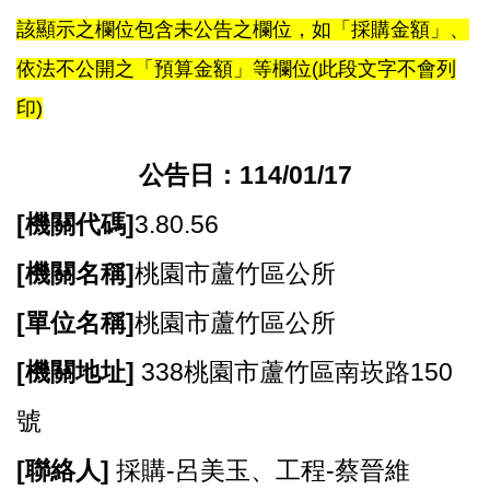
尋
該顯示之欄位包含未公告之欄位，如「採購金額」、
依法不公開之「預算金額」等欄位(此段文字不會列
印)
蘆
竹
公告日：114/01/17
區
介
[
機關代碼]
3.80.56
紹
[
機關名稱]
桃園市蘆竹區公所
訊
息
[
單位名稱]
桃園市蘆竹區公所
公
告
[
機關地址]
338桃園市蘆竹區南崁路150
生
號
活
便
[
聯絡人]
採購-呂美玉、工程-蔡晉維
民