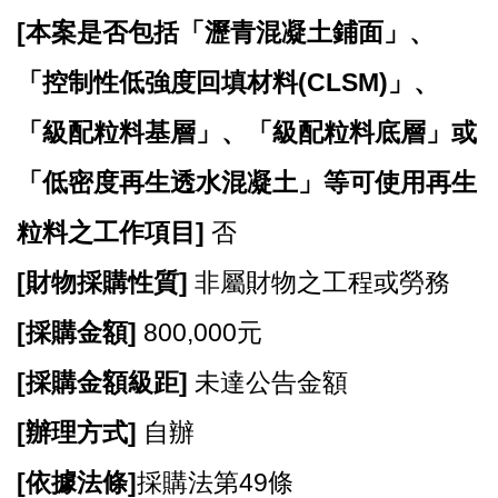
站
[
本案是否包括「瀝青混凝土鋪面」、
導
覽
「控制性低強度回填材料(CLSM)」、
市
「級配粒料基層」、「級配粒料底層」或
政
信
「低密度再生透水混凝土」等可使用再生
箱
粒料之工作項目]
否
常
見
[
財物採購性質]
非屬財物之工程或勞務
問
題
[
採購金額]
800,000元
桃
[
採購金額級距]
未達公告金額
園
市
[
辦理方式]
自辦
政
府
[
依據法條]
採購法第49條