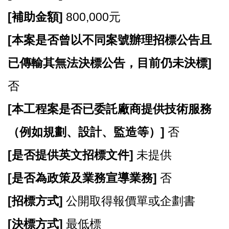
開
[
補助金額]
800,000元
放
宣
[
本案是否曾以不同案號辦理招標公告且
告
已傳輸其無法決標公告，目前仍未決標]
網
站
否
安
全
[
本工程案是否已委託廠商提供技術服務
政
策
（例如規劃、設計、監造等）]
否
[
是否提供英文招標文件]
未提供
[
是否為政策及業務宣導業務]
否
[
招標方式]
公開取得報價單或企劃書
[
決標方式]
最低標