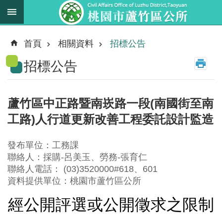
跳到主要內容區塊
最
新
首頁
相關資料
招標公告
消
招標公告
息
業
務
蘆竹區中正路暨南崁路一段(南國街至南
職
工路)人行道更新改善工程委託設計監造
掌
法
發布單位：工務課
規
聯絡人：採購-呂美玉、勞務-張育仁
資
聯絡人電話： (03)3520000#618、601
料
資料提供單位：桃園市蘆竹區公所
經公開評選或公開徵求之限制
進
階
搜