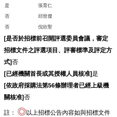
是
張育仁
否
邱世傑
否
倪欣聖
[
是否於招標前召開評選委員會議，審定
招標文件之評選項目、評審標準及評定方
式]
否
[
已經機關首長或其授權人員核准]
是
[
依政府採購法第56條辦理者已經上級機
關核准]
否
◎
註：
以上招標公告內容如與招標文件