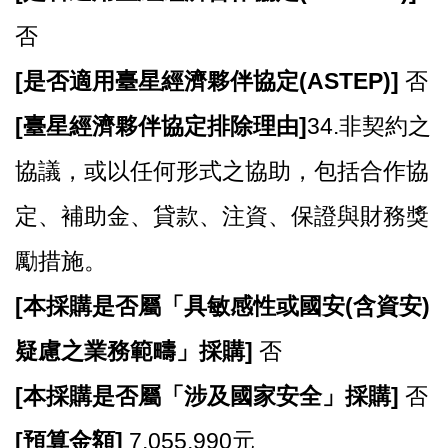
E
n
否
g
l
[
是否適用臺星經濟夥伴協定(ASTEP)]
否
i
s
[
臺星經濟夥伴協定排除理由]
34.非契約之
h
協議，或以任何形式之協助，包括合作協
隱
私
定、補助金、貸款、注資、保證與財務獎
權
政
勵措施。
策
[
本採購是否屬「具敏感性或國安(含資安)
政
府
疑慮之業務範疇」採購]
否
網
站
[
本採購是否屬「涉及國家安全」採購]
否
資
料
[
預算金額]
7,055,990元