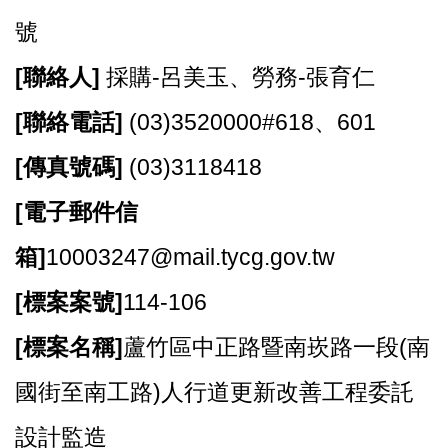
資
號
訊
[
聯絡人]
採購-呂美玉、勞務-張育仁
機
關
[
聯絡電話]
(03)3520000#618、601
通
訊
[
傳真號碼]
(03)3118418
錄
[
電子郵件信
相
關
箱]
10003247@mail.tycg.gov.tw
資
料
[
標案案號]
114-106
回
[
標案名稱]
蘆竹區中正路暨南崁路一段(南
首
頁
國街至南工路)人行道更新改善工程委託
網
設計監造