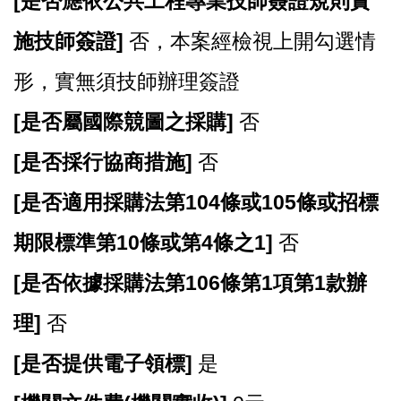
[
是否應依公共工程專業技師簽證規則實
施技師簽證]
否，本案經檢視上開勾選情
形，實無須技師辦理簽證
[
是否屬國際競圖之採購]
否
[
是否採行協商措施]
否
[
是否適用採購法第104條或105條或招標
期限標準第10條或第4條之1]
否
[
是否依據採購法第106條第1項第1款辦
理]
否
[
是否提供電子領標]
是