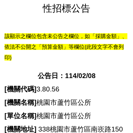
尋
性招標公告
蘆
該顯示之欄位包含未公告之欄位，如「採購金額」、
竹
依法不公開之「預算金額」等欄位(此段文字不會列
區
介
印)
紹
公告日：114/02/08
訊
息
[
機關代碼]
3.80.56
公
告
[
機關名稱]
桃園市蘆竹區公所
生
[
單位名稱]
桃園市蘆竹區公所
活
便
[
機關地址]
338桃園市蘆竹區南崁路150
民