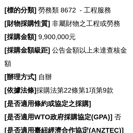
站
導
[
標的分類]
勞務類 8672 - 工程服務
覽
[
財物採購性質]
非屬財物之工程或勞務
市
政
[
採購金額]
9,900,000元
信
[
箱
採購金額級距]
公告金額以上未達查核金
常
額
見
問
[
辦理方式]
自辦
題
[
依據法條]
採購法第22條第1項第9款
桃
園
[
是否適用條約或協定之採購]
市
[
是否適用WTO政府採購協定(GPA)]
否
政
府
[
是否適用臺紐經濟合作協定(ANZTEC)]