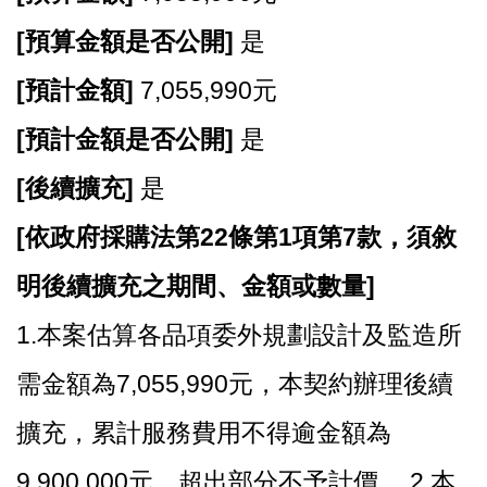
開
[
預算金額是否公開]
是
放
宣
[
預計金額]
7,055,990元
告
[
預計金額是否公開]
是
網
站
[
後續擴充]
是
安
全
[
依政府採購法第22條第1項第7款，須敘
政
策
明後續擴充之期間、金額或數量]
1.
本案估算各品項委外規劃設計及監造所
需金額為7,055,990元，本契約辦理後續
擴充，累計服務費用不得逾金額為
9,900,000元，超出部分不予計價。 2.本