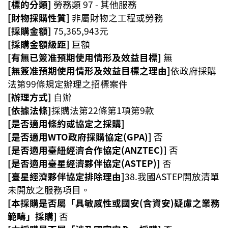
[標的分類]
勞務類 97 - 其他服務
資
[財物採購性質]
非屬財物之工程或勞務
訊
[採購金額]
75,365,943元
機
[採購金額級距]
巨額
關
[有無已簽准預期使用情形及效益目標]
無
通
[無簽准預期使用情形及效益目標之理由]
依政府採購
訊
法第99條規定辦理之招標案件
錄
[辦理方式]
自辦
[依據法條]
採購法第22條第1項第9款
相
[是否適用條約或協定之採購]
關
[是否適用WTO政府採購協定(GPA)]
否
資
[是否適用臺紐經濟合作協定(ANZTEC)]
料
否
[是否適用臺星經濟夥伴協定(ASTEP)]
否
回
[臺星經濟夥伴協定排除理由]
38.我國ASTEP開放清單
首
未開放之服務項目。
頁
[本採購是否屬「具敏感性或國安(含資安)疑慮之業務
範疇」採購]
否
網