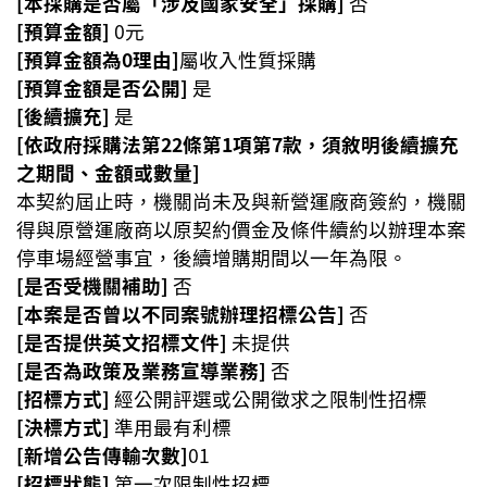
[本採購是否屬「涉及國家安全」採購]
否
站
[預算金額]
0元
導
[預算金額為0理由]
屬收入性質採購
覽
[預算金額是否公開]
是
市
[後續擴充]
是
政
[依政府採購法第22條第1項第7款，須敘明後續擴充
信
之期間、金額或數量]
箱
本契約屆止時，機關尚未及與新營運廠商簽約，機關
常
得與原營運廠商以原契約價金及條件續約以辦理本案
見
停車場經營事宜，後續增購期間以一年為限。
問
[是否受機關補助]
否
題
[本案是否曾以不同案號辦理招標公告]
否
[是否提供英文招標文件]
未提供
桃
[是否為政策及業務宣導業務]
否
園
[招標方式]
經公開評選或公開徵求之限制性招標
市
[決標方式]
準用最有利標
政
[新增公告傳輸次數]
府
01
[招標狀態]
第一次限制性招標