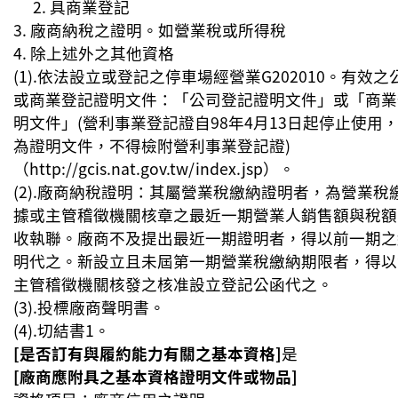
具商業登記
廠商納稅之證明。如營業稅或所得稅
除上述外之其他資格
(1).依法設立或登記之停車場經營業G202010。有效
或商業登記證明文件：「公司登記證明文件」或「商業
明文件」(營利事業登記證自98年4月13日起停止使用
為證明文件，不得檢附營利事業登記證)
（http://gcis.nat.gov.tw/index.jsp）。
(2).廠商納稅證明：其屬營業稅繳納證明者，為營業稅
據或主管稽徵機關核章之最近一期營業人銷售額與稅額
收執聯。廠商不及提出最近一期證明者，得以前一期之
明代之。新設立且未屆第一期營業稅繳納期限者，得以
主管稽徵機關核發之核准設立登記公函代之。
(3).投標廠商聲明書。
(4).切結書1。
[是否訂有與履約能力有關之基本資格]
是
[廠商應附具之基本資格證明文件或物品]