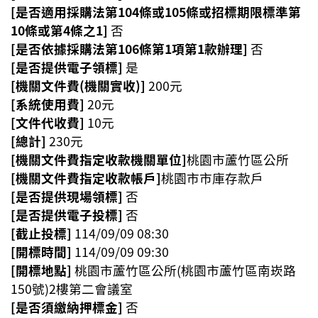
開
[是否適用採購法第104條或105條或招標期限標準第
放
10條或第4條之1]
否
宣
[是否依據採購法第106條第1項第1款辦理]
否
告
[是否提供電子領標]
是
[機關文件費(機關實收)]
200元
網
[系統使用費]
20元
站
[文件代收費]
10元
安
[總計]
230元
全
[機關文件費指定收款機關單位]
政
桃園市蘆竹區公所
策
[機關文件費指定收款帳戶]
桃園市市庫存款戶
[是否提供現場領標]
否
[是否提供電子投標]
否
[截止投標]
114/09/09 08:30
[開標時間]
114/09/09 09:30
[開標地點]
桃園市蘆竹區公所(桃園市蘆竹區南崁路
150號)2樓第二會議室
[是否須繳納押標金]
否