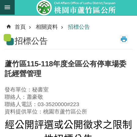
跳到主要內容區塊
最
新
首頁
相關資料
招標公告
消
招標公告
息
業
務
蘆竹區115-118年度全區公有停車場委
職
託經營管理
掌
法
發布單位：秘書室
規
聯絡人：蕭豪敬
資
聯絡人電話：03-3520000#223
料
資料提供單位：桃園市蘆竹區公所
經公開評選或公開徵求之限制
進
階
搜