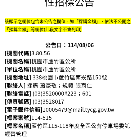
性招標公告
尋
該顯示之欄位包含未公告之欄位，如「採購金額」、依法不公開之
「預算金額」等欄位(此段文字不會列印)
蘆
公告日：114/08/06
竹
[機關代碼]
區
3.80.56
介
[機關名稱]
桃園市蘆竹區公所
紹
[單位名稱]
桃園市蘆竹區公所
[機關地址]
338桃園市蘆竹區
南崁路150號
訊
[聯絡人]
採購-蕭豪敬；規範-張育仁
息
[聯絡電話]
(03)3520000#223；601
公
[傳真號碼]
(03)3528017
告
[電子郵件信箱]
10005479@mail.tycg.gov.tw
生
[標案案號]
114-515
活
[標案名稱]
蘆竹區115-118年度全區公有停車場委託
便
經營管理
民