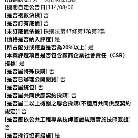
E
[機關自定公告日]
114/08/06
n
[是否複數決標]
否
g
l
[是否訂有底價]
否
i
[未訂底價依據]
採購法第47條第1項第2款
s
[價格是否納入評選]
是
h
[所占配分或權重是否為20%以上]
是
[本案評選項目是否包含廠商企業社會責任（CSR）
隱
指標]
是
私
[是否屬特殊採購]
權
否
政
[是否已辦理公開閱覽]
否
策
[是否屬統包]
否
[是否屬共同供應契約採購]
否
政
[是否屬二以上機關之聯合採購(不適用共同供應契約
府
規定)]
否
網
[是否應依公共工程專業技師簽證規則實施技師簽證]
站
否
資
[是否採行協商措施]
是
料