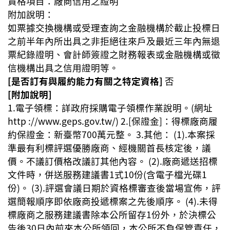
資格項目：廠商信用之證明
附加說明：
如票據交換機構或受理查詢之金融機構於截止投標日
之前半年內所出具之非拒絕往來戶及最近三年內無退
票紀錄證明、會計師簽證之財務報表或金融機構或徵
信機構出具之信用證明等。
[是否訂有與履約能力有關之特定資格]
否
[附加說明]
1.電子領標：詳政府採購電子領標作業說明。(網址
http ://www.geps.gov.tw/) 2.[保證金]：得標廠商履
約保證金：新臺幣700萬元整。 3.其他： (1).本案採
準最有利標評選優勝廠商、經機關首長核定後，議
價。不議訂價格改議訂其他內容。 (2).廠商遞送招標
文件時，併送服務建議書1式10份(含電子檔光碟1
份)。 (3).評選會議日期於資格標審查後當場宣佈，評
選簡報順序即依廠商投遞標案之先後順序。 (4).未得
標廠商之服務建議書除本公所留存1份外，於決標公
告後30日內前來本公所領回，本公所不負保管責任，