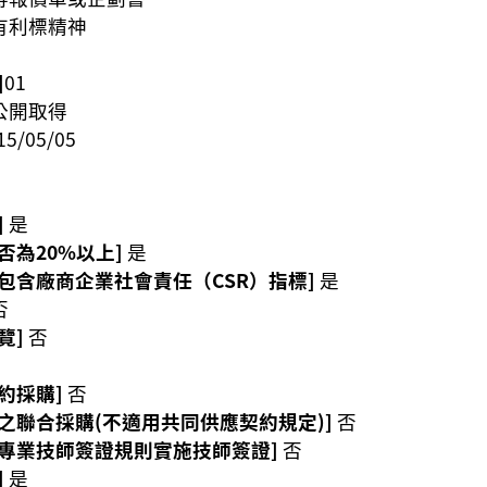
有利標精神
]
01
公開取得
15/05/05
]
是
否為20%以上]
是
包含廠商企業社會責任（CSR）指標]
是
否
覽]
否
約採購]
否
之聯合採購(不適用共同供應契約規定)]
否
專業技師簽證規則實施技師簽證]
否
]
是