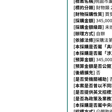
[標案名稱]
桃園市
[標的分類]
財物類 
[財物採購性質]
買
[採購金額]
345,00
[採購金額級距]
未
[辦理方式]
自辦
[依據法條]
採購法第
[本採購是否屬「具
[本採購是否屬「涉
[預算金額]
345,00
[預算金額是否公開
[後續擴充]
否
[是否受機關補助]
[本案是否曾以不同
[是否提供英文招標
[是否為政策及業務
[本採購是否屬中央
[招標方式]
公開取