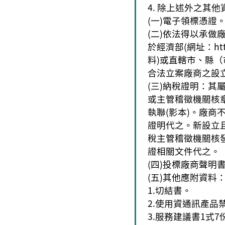
除上述外之其他
(一)電子領標憑證
(二)依法得以承做
於經濟部(網址：http：
料)或直轄市、縣
合法立案廠商之設
(三)納稅證明：
或主管稽徵機關核
執聯(影本)。廠
證明代之。新設立
稅主管稽徵機關核
證相關文件代之。
(四)投標廠商聲明
(五)其他應附資料
1.切結書。
2.使用資通訊產品
3.服務建議書1式