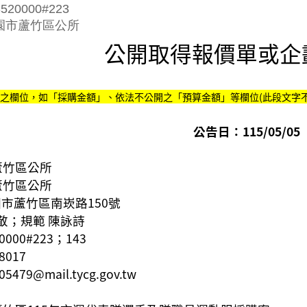
20000#223
園市蘆竹區公所
公開取得報價單或企
之欄位，如「採購金額」、依法不公開之「預算金額」等欄位(此段文字不
公告日：115/05/05
蘆竹區公所
蘆竹區公所
園市蘆竹區
南崁路150號
敬；規範 陳詠詩
20000#223；143
8017
05479@mail.tycg.gov.tw