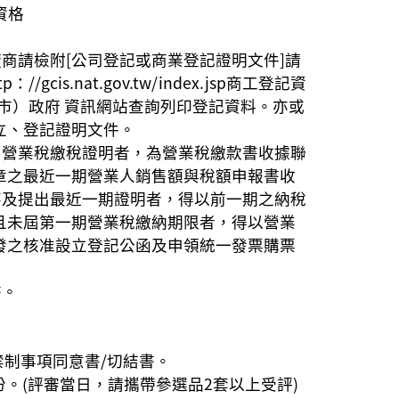
資格
。
廠商請檢附[公司登記或商業登記證明文件]請
//gcis.nat.gov.tw/index.jsp商工登記資
（市）政府 資訊網站查詢列印登記資料。亦或
立、登記證明文件。
其屬營業稅繳稅證明者，為營業稅繳款書收據聯
章之最近一期營業人銷售額與稅額申報書收
商不及提出最近一期證明者，得以前一期之納稅
且未屆第一期營業稅繳納期限者，得以營業
發之核准設立登記公函及申領統一發票購票
書。
：
禁制事項同意書/切結書。
7份。(評審當日，請攜帶參選品2套以上受評)