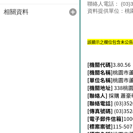
聯絡人電話： (03)35
資料提供單位：桃
相關資料
該顯示之欄位包含未公告
[機關代碼]
3.80.56
[機關名稱]
桃園市
[單位名稱]
桃園市
[機關地址]
338桃
[聯絡人]
採購 蕭豪
[聯絡電話]
(03)35
[傳真號碼]
(03)352
[電子郵件信箱]
100
[標案案號]
115-507