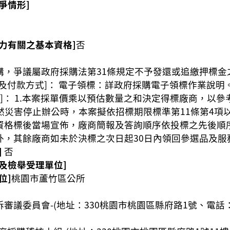
爭情形]
力有關之基本資格]
否
購，爭議屬政府採購法第31條規定不予發還或追繳押標金
款方式]： 電子領標：詳政府採購電子領標作業說明。網址http 
他]： 1.本案採單價乘以預估數量之和決定得標廠商，以
天然災害停止辦公時，本案擬依招標期限標準第11條第4項
資格標後當場宣佈，廠商簡報及答詢順序依投標之先後順序
外，其餘廠商如未於決標之次日起30日內領回參選品及
]
否
及檢舉受理單位]
位]
桃園市蘆竹區公所
議委員會-(地址：330桃園市桃園區縣府路1號、電話：03-33