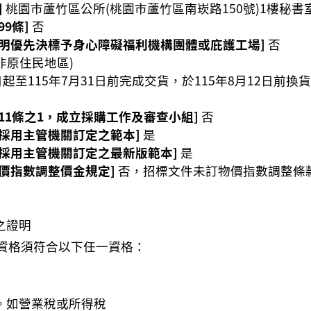
]
桃園市蘆竹區公所(桃園市蘆竹區南崁路150號)1樓秘書
9條]
否
載明優先決標予身心障礙福利機構團體或庇護工場]
否
非原住民地區)
起至115年7月31日前完成交貨，於115年8月12日前換
11條之1，成立採購工作及審查小組]
否
採用主管機關訂定之範本]
是
採用主管機關訂定之最新版範本]
是
價指數調整價金規定]
否，招標文件未訂物價指數調整條
之證明
資格須符合以下任一資格：
。如營業稅或所得稅