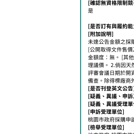
[確認無資格限制競
是
[是否訂有與履約能
[附加說明]
未達公告金額之採
[公開取得文件售價及付
金額度：無。 [其
理議價。 2.倘因
評審會議日期於開
備查。除得標廠商
[是否刊登英文公告
[疑義、異議、申訴
[疑義、異議受理單
[申訴受理單位]
桃園市政府採購申訴審
[檢舉受理單位]