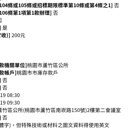
04條或105條或招標期限標準第10條或第4條之1]
否
06條第1項第1款辦理]
否
否
]
是
收)]
200元
款機關單位]
桃園市蘆竹區公所
款帳戶]
桃園市市庫存款戶
]
否
]
否
19 08:30
19 09:30
蘆竹區公所(桃園市蘆竹區南崁路150號)2樓第二會議室
]
否
正體字)，但特殊技術或材料之圖文資料得使用英文