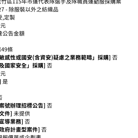
蘆竹區115年市運代表隊選手及隊職員運動服採購案
27 - 除服裝以外之紡織品
受,定製
0元
達公告金額
49條
敏感性或國安(含資安)疑慮之業務範疇」採購]
否
及國家安全」採購]
否
0元
]
是
否
案號辦理招標公告]
否
文件]
未提供
宣導業務]
否
政府計畫型案件]
否
得報價單或企劃書