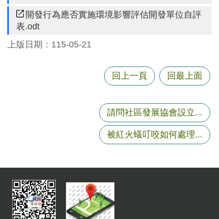
資
開發行為應否實施環境影響評估開發單位自評
訊
表.odt
機
上版日期：115-05-21
關
通
訊
回上一頁
回最上面
錄
相
請問社區發展協會設立...
關
資
被紅火蟻叮咬如何處理...
料
回
首
頁
網