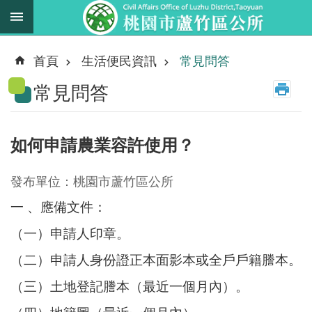
跳到主要內容區塊
最
新
首頁
生活便民資訊
常見問答
消
常見問答
息
業
務
如何申請農業容許使用？
職
掌
發布單位：桃園市蘆竹區公所
法
一 、應備文件：
規
資
（一）申請人印章。
料
（二）申請人身份證正本面影本或全戶戶籍謄本。
（三）土地登記謄本（最近一個月內）。
進
階
搜