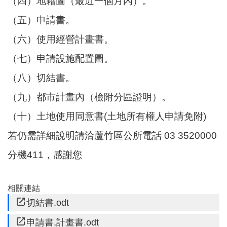
（四）地籍圖（最近一個月內）。
尋
（五）申請書。
（六）使用經營計畫書。
（七）申請設施配置圖。
蘆
竹
（八）切結書。
區
（九）都市計畫內（檢附分區證明）。
介
紹
（十）土地使用同意書(土地所有權人申請免附)
訊
若仍需詳細說明請洽蘆竹區公所電話 03 3520000
息
分機411，感謝您
公
告
生
相關連結
活
切結書.odt
便
申請書,計畫書.odt
民