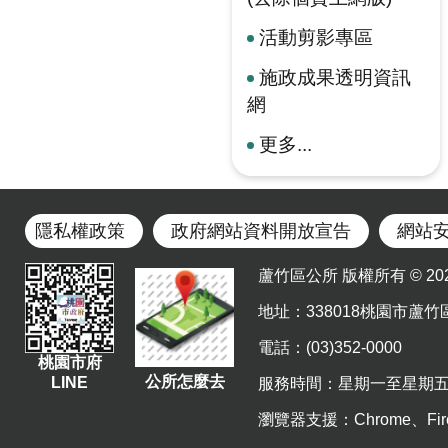
活動剪影專區
施政成果透明資訊
網
更多...
隱私權政策
政府網站資料開放宣告
網站
蘆竹區公所 版權所有 © 2023. Al
地址
：338018桃園市蘆竹
電話：(03)352-0000
桃園市府
公所怎麼去
LINE
服務時間：星期一至星期五 上午8
瀏覽器支援：Chrome、Fir