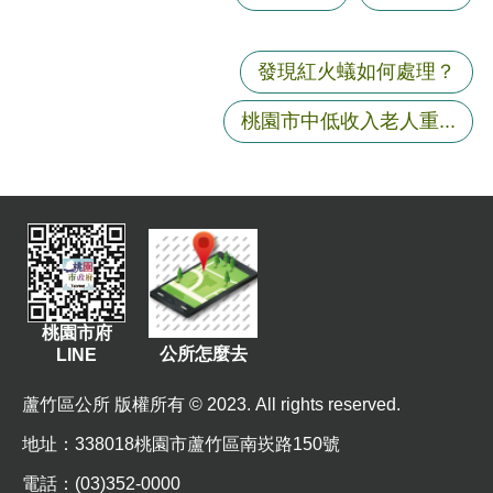
資
訊
發現紅火蟻如何處理？
機
關
桃園市中低收入老人重...
通
訊
錄
相
關
資
料
桃園市府
公所怎麼去
LINE
回
首
蘆竹區公所 版權所有 © 2023. All rights reserved.
頁
地址
：338018桃園市蘆竹區南崁路150號
網
電話：(03)352-0000