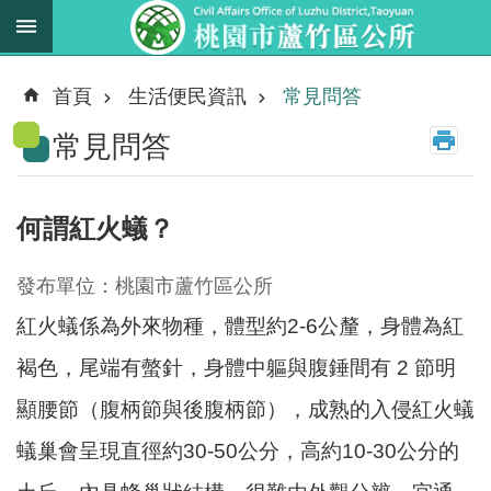
跳到主要內容區塊
最
新
首頁
生活便民資訊
常見問答
消
常見問答
息
業
務
何謂紅火蟻？
職
掌
發布單位：桃園市蘆竹區公所
法
紅火蟻係為外來物種，體型約2-6公釐，身體為紅
規
資
褐色，尾端有螫針，身體中軀與腹錘間有 2 節明
料
顯腰節（腹柄節與後腹柄節），成熟的入侵紅火蟻
蟻巢會呈現直徑約30-50公分，高約10-30公分的
進
階
搜