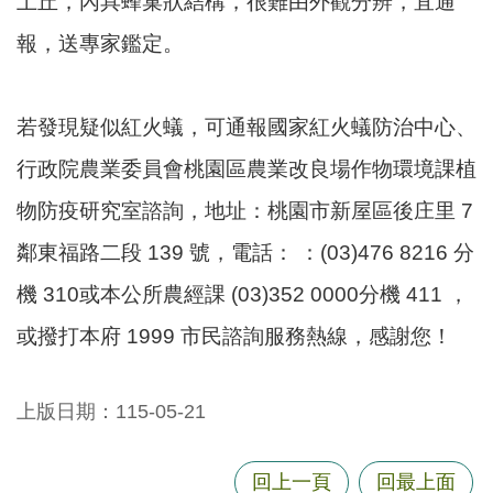
土丘，內具蜂巢狀結構，很難由外觀分辨，宜通
尋
報，送專家鑑定。
若發現疑似紅火蟻，可通報國家紅火蟻防治中心、
蘆
竹
行政院農業委員會桃園區農業改良場作物環境課植
區
物防疫研究室諮詢，地址：桃園市新屋區後庄里 7
介
紹
鄰東福路二段 139 號，電話： ：(03)476 8216 分
訊
機 310或本公所農經課 (03)352 0000分機 411 ，
息
或撥打本府 1999 市民諮詢服務熱線，感謝您！
公
告
生
上版日期：115-05-21
活
便
回上一頁
回最上面
民