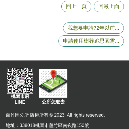
資
回上一頁
回最上面
訊
機
我想要申請72年以前...
關
通
申請使用樹葬追思園需...
訊
錄
相
關
資
料
桃園市府
回
公所怎麼去
LINE
首
頁
蘆竹區公所 版權所有 © 2023. All rights reserved.
網
地址
：338018桃園市蘆竹區南崁路150號