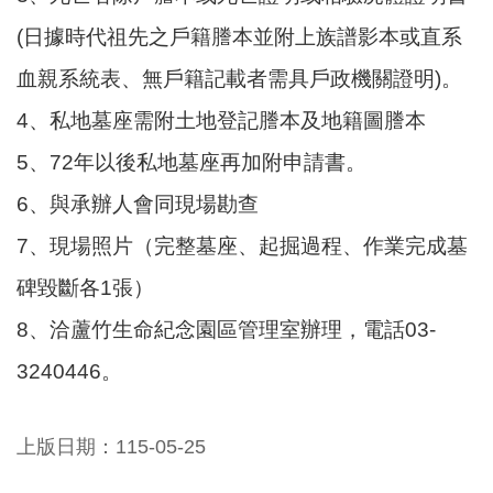
尋
(日據時代祖先之戶籍謄本並附上族譜影本或直系
血親系統表、無戶籍記載者需具戶政機關證明)。
4、私地墓座需附土地登記謄本及地籍圖謄本
蘆
竹
5、72年以後私地墓座再加附申請書。
區
6、與承辦人會同現場勘查
介
紹
7、現場照片（完整墓座、起掘過程、作業完成墓
訊
碑毀斷各1張）
息
8、洽蘆竹生命紀念園區管理室辦理，電話03-
公
告
3240446。
生
活
上版日期：115-05-25
便
民