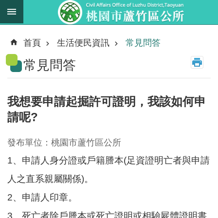
跳到主要內容區塊
最
新
首頁
生活便民資訊
常見問答
消
常見問答
息
業
務
我想要申請起掘許可證明，我該如何申
職
請呢?
掌
法
發布單位：桃園市蘆竹區公所
規
1、申請人身分證或戶籍謄本(足資證明亡者與申請
資
料
人之直系親屬關係)。
2、申請人印章。
進
階
3、死亡者除戶謄本或死亡證明或相驗屍體證明書
搜