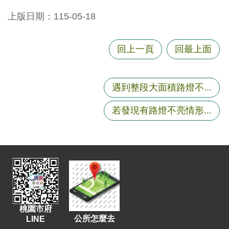
尋
上版日期：115-05-18
回上一頁
回最上面
蘆
竹
區
遇到整段大面積路燈不...
介
紹
若發現有路燈不亮情形...
訊
息
公
告
生
活
桃園市府
便
公所怎麼去
LINE
民