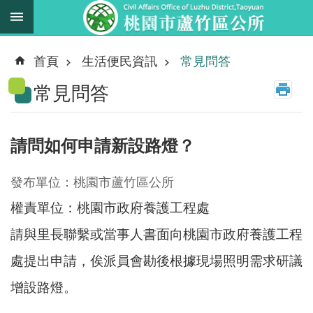
跳到主要內容區塊
最
新
首頁
生活便民資訊
常見問答
消
常見問答
息
業
務
請問如何申請新設路燈？
職
掌
發布單位：桃園市蘆竹區公所
法
權責單位：桃園市政府養護工程處
規
資
請與里長聯繫或當事人書面向桃園市政府養護工程
料
處提出申請，俟派員會勘後根據現場照明需求研議
增設路燈。
進
階
搜