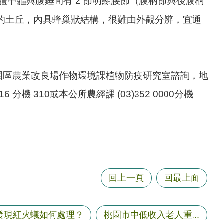
體中軀與腹錘間有 2 節明顯腰節（腹柄節與後腹柄
公分的土丘，內具蜂巢狀結構，很難由外觀分辨，宜通
園區農業改良場作物環境課植物防疫研究室諮詢，地
 分機 310或本公所農經課 (03)352 0000分機
回上一頁
回最上面
發現紅火蟻如何處理？
桃園市中低收入老人重...