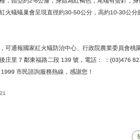
種，體型約2-6公釐，身體為紅褐色，尾端有螫針，身
紅火蟻蟻巢會呈現直徑約30-50公分，高約10-30
，可通報國家紅火蟻防治中心、行政院農業委員會桃
 7 鄰東福路二段 139 號，電話： ：(03)476 8216
府 1999 市民諮詢服務熱線，感謝您！
21