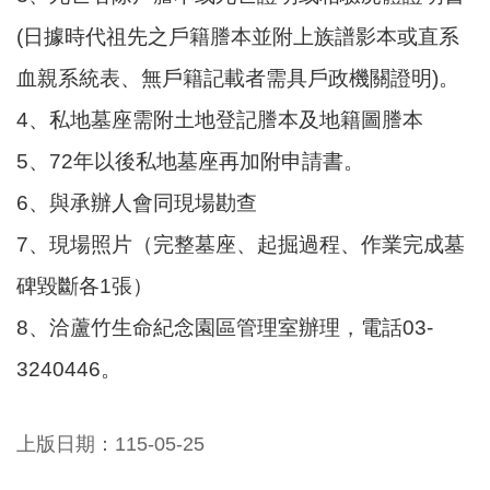
尋
(日據時代祖先之戶籍謄本並附上族譜影本或直系
血親系統表、無戶籍記載者需具戶政機關證明)。
4、私地墓座需附土地登記謄本及地籍圖謄本
蘆
竹
5、72年以後私地墓座再加附申請書。
區
6、與承辦人會同現場勘查
介
紹
7、現場照片（完整墓座、起掘過程、作業完成墓
訊
碑毀斷各1張）
息
8、洽蘆竹生命紀念園區管理室辦理，電話03-
公
告
3240446。
生
活
上版日期：115-05-25
便
民