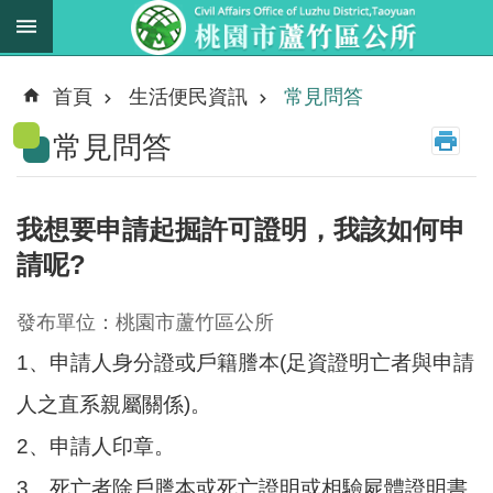
跳到主要內容區塊
最
新
首頁
生活便民資訊
常見問答
消
常見問答
息
業
務
我想要申請起掘許可證明，我該如何申
職
請呢?
掌
法
發布單位：桃園市蘆竹區公所
規
1、申請人身分證或戶籍謄本(足資證明亡者與申請
資
料
人之直系親屬關係)。
2、申請人印章。
進
階
3、死亡者除戶謄本或死亡證明或相驗屍體證明書
搜