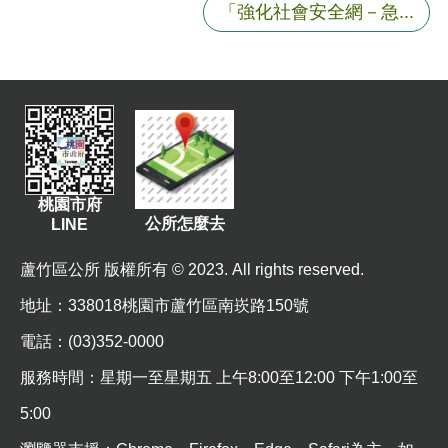
E
「強化社會安全網－急...
n
g
l
i
s
h
隱
私
桃園市府
公所怎麼去
LINE
權
政
蘆竹區公所 版權所有 © 2023. All rights reserved.
策
地址
：338018桃園市蘆竹區南崁路150號
政
府
電話：(03)352-0000
網
服務時間：星期一至星期五 上午8:00至12:00 下午1:00至
站
資
5:00
料