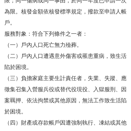
限；同一傷病或同一事由，於同一年度已申請一次
尋
為限。核發金額依核發標準規定，撥款至申請人帳
戶。
服務對象：符合下列條件之一者：
蘆
竹
（一）戶內人口死亡無力殮葬。
區
（二）戶內人口遭遇意外傷害或罹患重病，致生活
介
紹
陷於困境。
訊
（三）負擔家庭主要生計責任者，失業、失蹤、應
息
徵集召集入營服兵役或替代役現役、入獄服刑、因
公
告
案羈押、依法拘禁或其他原因，無法工作致生活陷
生
於困境。
活
（四）財產或存款帳戶因遭強制執行、凍結或其他
便
民