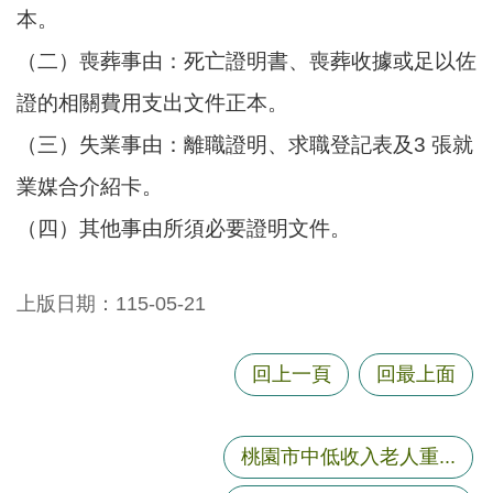
站
本。
導
覽
（二）喪葬事由：死亡證明書、喪葬收據或足以佐
證的相關費用支出文件正本。
市
政
（三）失業事由：離職證明、求職登記表及3 張就
信
箱
業媒合介紹卡。
（四）其他事由所須必要證明文件。
常
見
問
上版日期：115-05-21
題
桃
回上一頁
回最上面
園
市
政
桃園市中低收入老人重...
府