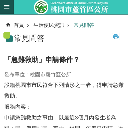
跳到主要內容區塊
最
新
首頁
生活便民資訊
常見問答
消
常見問答
息
業
務
「急難救助」申請條件？
職
掌
發布單位：桃園市蘆竹區公所
法
設籍桃園市市民符合下列情形之一者，得申請急難
規
資
救助。
料
服務內容：
申請急難救助之事由，以最近3個月內發生者為
進
階
搜