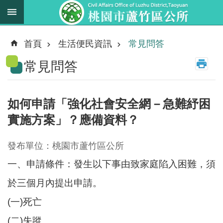
跳到主要內容區塊
最
新
首頁
生活便民資訊
常見問答
消
常見問答
息
業
務
如何申請「強化社會安全網－急難紓困
職
實施方案」？應備資料？
掌
法
發布單位：桃園市蘆竹區公所
規
一、申請條件：發生以下事由致家庭陷入困難，須
資
料
於三個月內提出申請。
(一)死亡
進
階
(二)失蹤
搜