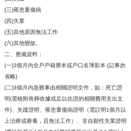
尋
(三)罹患重傷病
(四)失業
(五)其他原因無法工作
蘆
竹
(六)其他變故。
區
二、應備資料：
介
紹
(一)3個月內全戶戶籍謄本或戶口名簿影本 (記事勿
訊
省略)
息
(二)3個月內急難事由相關證明文件，如：死亡證
公
告
明(需檢附喪葬收據或足以佐證的相關費用支出文
生
件)、失蹤證明、罹患重傷病證明（需註明1個月以
活
上治療或療養，且無法工作）、非自願性失業證明
便
民