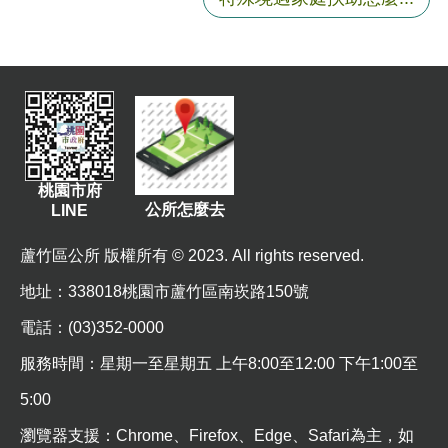
站
導
覽
市
政
信
箱
桃園市府
常
公所怎麼去
LINE
見
問
蘆竹區公所 版權所有 © 2023. All rights reserved.
題
地址
：338018桃園市蘆竹區南崁路150號
桃
電話：(03)352-0000
園
服務時間：星期一至星期五 上午8:00至12:00 下午1:00至
市
政
5:00
府
瀏覽器支援：Chrome、Firefox、Edge、Safari為主，如