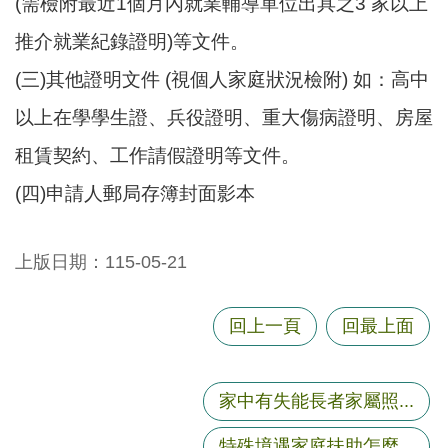
(需檢附最近1個月內就業輔導單位出具之3 家以上
資
推介就業紀錄證明)等文件。
訊
(三)其他證明文件 (視個人家庭狀況檢附) 如：高中
機
關
以上在學學生證、兵役證明、重大傷病證明、房屋
通
租賃契約、工作請假證明等文件。
訊
錄
(四)申請人郵局存簿封面影本
相
關
上版日期：115-05-21
資
料
回上一頁
回最上面
回
首
頁
家中有失能長者家屬照...
網
特殊境遇家庭扶助怎麼...