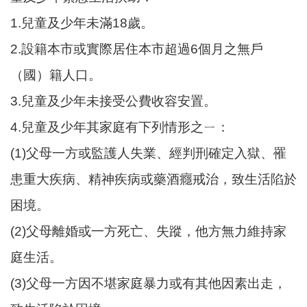
尋
1.兒童及少年未滿18歲。
2.設籍本市或實際居住本市超過6個月之無戶
（國）籍人口。
蘆
竹
3.兒童及少年未接受公費收容安置。
區
4.兒童及少年其家庭有下列情形之ㄧ：
介
紹
(1)父母一方或監護人失業、經判刑確定入獄、罹
訊
患重大疾病、精神疾病或藥酒癮戒治，致生活陷於
息
困境。
公
告
(2)父母離婚或一方死亡、失蹤，他方無力維持家
生
庭生活。
活
(3)父母一方因不堪家庭暴力或有其他因素出走，
便
民