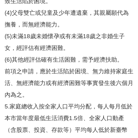
致生活陷於困境。
資
(4)父母雙亡或兒童及少年遭遺棄，其親屬願代為
訊
撫養，而無經濟能力。
機
關
(5)未滿18歲未婚懷孕或有未滿18歲之非婚生子
通
女，經評估有經濟困難。
訊
錄
(6)其他經評估確有生活困難，需予經濟扶助。
相
前項之申請，應於生活陷於困境、無力維持家庭生
關
活、無經濟能力或有經濟困難等事實發生後六個月
資
料
內為之。
回
5.家庭總收入按全家人口平均分配，每人每月低於
首
本市當年度最低生活消費1.5倍、全家人口動產
頁
（含股票、投資、存款等）平均每人低於新臺幣
網