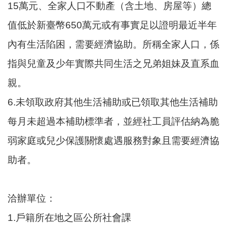
站
15萬元、全家人口不動產（含土地、房屋等）總
導
值低於新臺幣650萬元或有事實足以證明最近半年
覽
內有生活陷困，需要經濟協助。所稱全家人口，係
市
政
指與兒童及少年實際共同生活之兄弟姐妹及直系血
信
親。
箱
6.未領取政府其他生活補助或已領取其他生活補助
常
見
每月未超過本補助標準者，並經社工員評估納為脆
問
弱家庭或兒少保護關懷處遇服務對象且需要經濟協
題
助者。
桃
園
市
洽辦單位：
政
府
1.戶籍所在地之區公所社會課