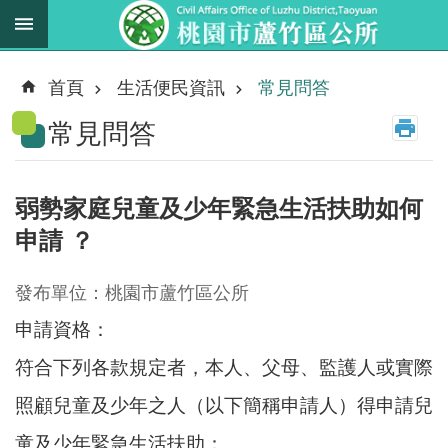
跳到主要內容區塊
最
新
首頁
生活便民資訊
常見問答
消
常見問答
息
業
務
弱勢家庭兒童及少年緊急生活扶助如何
職
申請 ？
掌
法
發布單位：桃園市蘆竹區公所
規
申請資格：
資
料
符合下列各款規定者，本人、父母、監護人或實際
照顧兒童及少年之人（以下簡稱申請人）得申請兒
進
階
童及少年緊急生活扶助：
搜