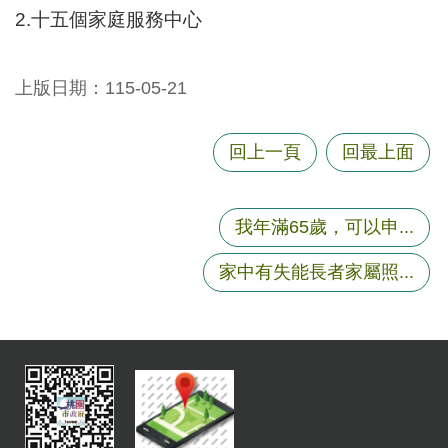
E
2.十五個家庭服務中心
n
g
l
上版日期：115-05-21
i
s
h
回上一頁
回最上面
隱
私
我年滿65歲，可以申...
權
政
家中有失能長者家屬照...
策
政
府
網
站
資
料