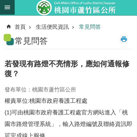
跳到主要內容區塊
最
新
首頁
生活便民資訊
常見問答
消
常見問答
息
業
務
若發現有路燈不亮情形，應如何通報修
職
復？
掌
法
發布單位：桃園市蘆竹區公所
規
權責單位:桃園市政府養護工程處
資
料
(1)可由桃園市政府養護工程處官方網站進入「桃
園市路燈管理系統」，輸入路燈編號及聯絡資訊即
進
階
可完成線上報修。
搜