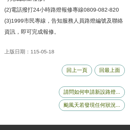
尋
(2)電話撥打24小時路燈報修專線0809-082-820
(3)1999市民專線，告知服務人員路燈編號及聯絡
資訊，即可完成報修。
蘆
竹
區
上版日期：115-05-18
介
紹
回上一頁
回最上面
訊
息
公
請問如何申請新設路燈...
告
颱風天若發現任何狀況...
生
活
便
民