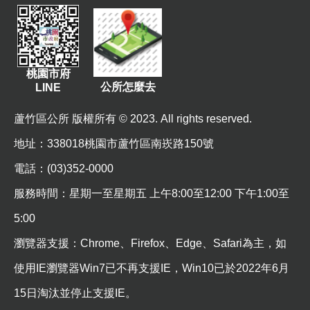
資
訊
機
關
桃園市府
公所怎麼去
LINE
通
訊
蘆竹區公所 版權所有 © 2023. All rights reserved.
錄
地址
：338018桃園市蘆竹區南崁路150號
相
關
電話：(03)352-0000
資
服務時間：星期一至星期五 上午8:00至12:00 下午1:00至
料
5:00
回
瀏覽器支援：Chrome、Firefox、Edge、Safari為主，如
首
頁
使用IE瀏覽器Win7已不再支援IE，Win10已於2022年6月
15日淘汰並停止支援IE。
網