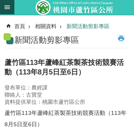
跳到主要內容區塊
最
新
首頁
相關資料
新聞活動剪影專區
消
新聞活動剪影專區
息
業
務
蘆竹區113年蘆峰紅茶製茶技術競賽活
職
動（113年8月5日至6日）
掌
法
發布單位：農經課
規
聯絡人：古寶堂
資
資料提供單位：桃園市蘆竹區公所
料
蘆竹區113年蘆峰紅茶製茶技術競賽活動（113年
進
8月5日至6日）
階
搜