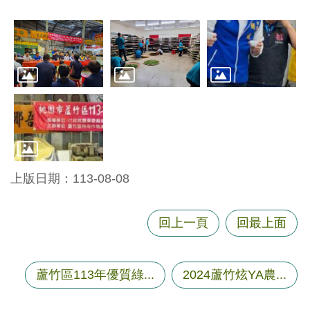
尋
蘆
竹
區
介
紹
訊
上版日期：113-08-08
息
公
回上一頁
回最上面
告
生
活
蘆竹區113年優質綠...
2024蘆竹炫YA農...
便
民