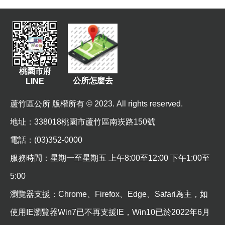
資
訊
機
關
通
桃園市府
訊
公所怎麼去
LINE
錄
蘆竹區公所 版權所有 © 2023. All rights reserved.
相
地址
：338018桃園市蘆竹區南崁路150號
關
資
電話：(03)352-0000
料
服務時間：星期一至星期五 上午8:00至12:00 下午1:00至
回
5:00
首
瀏覽器支援：Chrome、Firefox、Edge、Safari為主，如
頁
使用IE瀏覽器Win7已不再支援IE，Win10已於2022年6月
網