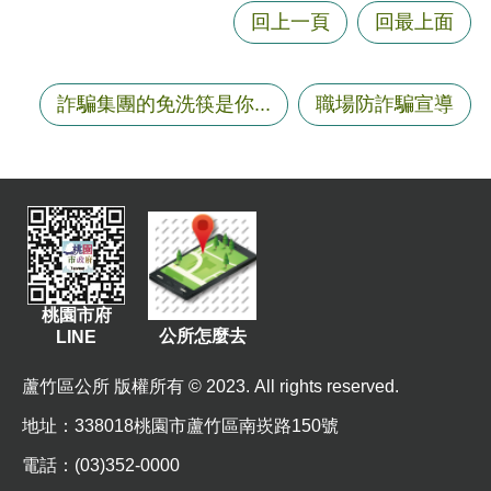
站
回上一頁
回最上面
導
覽
市
詐騙集團的免洗筷是你...
職場防詐騙宣導
政
信
箱
常
見
問
題
桃園市府
公所怎麼去
LINE
桃
園
蘆竹區公所 版權所有 © 2023. All rights reserved.
市
地址
：338018桃園市蘆竹區南崁路150號
政
府
電話：(03)352-0000