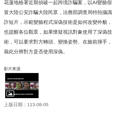
花蓮地檢署近期偵破一起跨境詐騙案，以AI變臉假
資
訊
冒大陸公安詐騙大陸民眾，法務部調查局特拍攝識
機
詐短片，示範變臉程式深偽技術是如何改變外貌，
關
也提醒各位觀眾，如果懷疑視訊對象使用了深偽技
通
訊
術，可以要求對方轉頭、變換姿勢、在臉前揮手，
錄
藉此分辨對方是否使用深偽。
相
關
影片來源
資
料
回
首
頁
上版日期：113-08-05
網