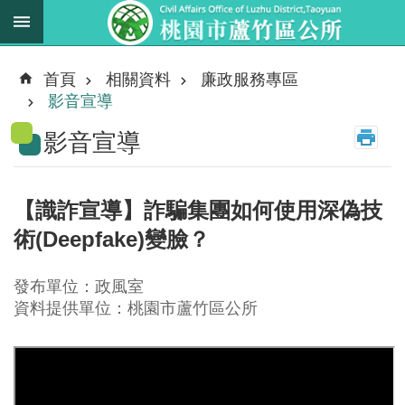
跳到主要內容區塊
最
新
首頁
相關資料
廉政服務專區
消
影音宣導
息
影音宣導
業
務
職
【識詐宣導】詐騙集團如何使用深偽技
掌
術(Deepfake)變臉？
法
規
發布單位：政風室
資
資料提供單位：桃園市蘆竹區公所
料
進
階
搜