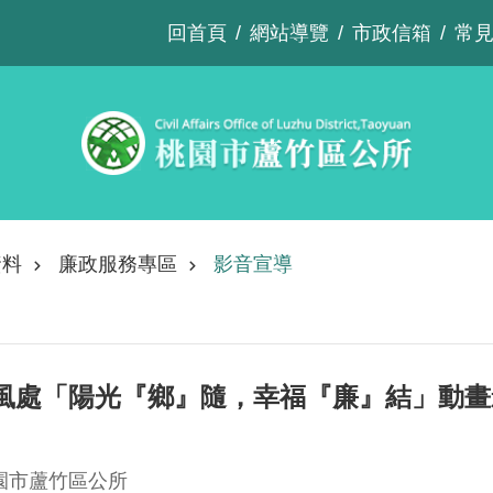
回首頁
網站導覽
市政信箱
常
資料
廉政服務專區
影音宣導
風處「陽光『鄉』隨，幸福『廉』結」動畫
園市蘆竹區公所