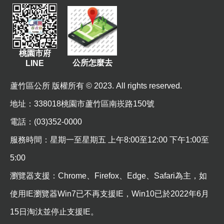
站
導
覽
市
桃園市府
政
公所怎麼去
LINE
信
箱
蘆竹區公所 版權所有 © 2023. All rights reserved.
常
地址
：338018桃園市蘆竹區南崁路150號
見
電話：(03)352-0000
問
題
服務時間：星期一至星期五 上午8:00至12:00 下午1:00至
5:00
桃
園
瀏覽器支援：Chrome、Firefox、Edge、Safari為主，如
市
使用IE瀏覽器Win7已不再支援IE，Win10已於2022年6月
政
府
15日淘汰並停止支援IE。