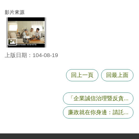
資
影片來源
訊
機
關
通
訊
上版日期：104-08-19
錄
相
回上一頁
回最上面
關
資
料
「企業誠信治理暨反貪...
回
廉政就在你身邊：請託...
首
頁
網