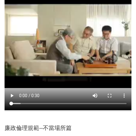
尋
蘆
竹
區
介
紹
訊
息
公
告
生
活
便
廉政倫理規範--不當場所篇
民