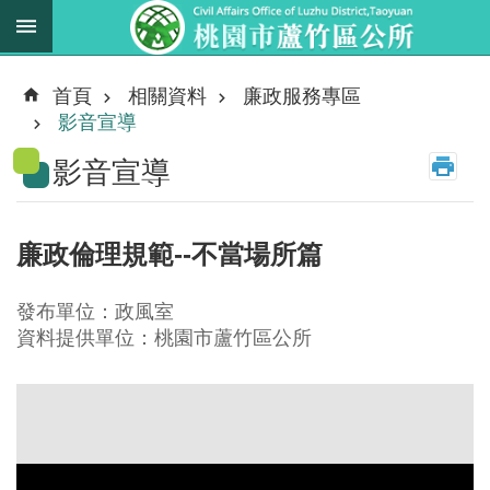
跳到主要內容區塊
最
新
首頁
相關資料
廉政服務專區
消
影音宣導
息
影音宣導
業
務
職
廉政倫理規範--不當場所篇
掌
法
發布單位：政風室
規
資料提供單位：桃園市蘆竹區公所
資
料
進
階
搜