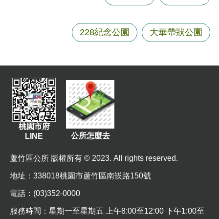
資
訊
228紀念公園
大華帶狀公園
機
關
通
訊
錄
相
關
桃園市府
資
公所怎麼去
LINE
料
蘆竹區公所 版權所有 © 2023. All rights reserved.
回
地址
：338018桃園市蘆竹區南崁路150號
首
頁
電話：(03)352-0000
網
服務時間：星期一至星期五 上午8:00至12:00 下午1:00至