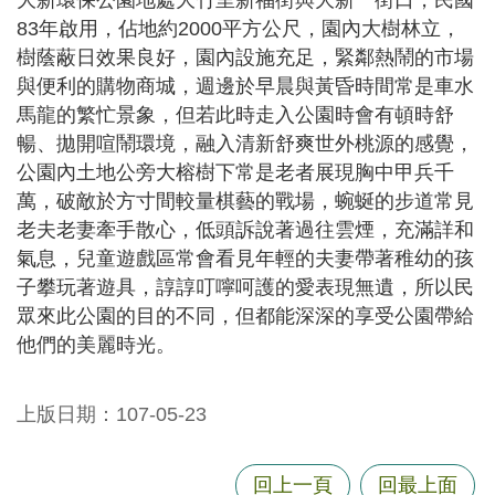
大新環保公園地處大竹里新福街與大新一街口，民國
尋
83年啟用，佔地約2000平方公尺，園內大樹林立，
樹蔭蔽日效果良好，園內設施充足，緊鄰熱鬧的市場
與便利的購物商城，週邊於早晨與黃昏時間常是車水
馬龍的繁忙景象，但若此時走入公園時會有頓時舒
蘆
暢、拋開喧鬧環境，融入清新舒爽世外桃源的感覺，
竹
公園內土地公旁大榕樹下常是老者展現胸中甲兵千
區
萬，破敵於方寸間較量棋藝的戰場，蜿蜒的步道常見
介
老夫老妻牽手散心，低頭訴說著過往雲煙，充滿詳和
紹
氣息，兒童遊戲區常會看見年輕的夫妻帶著稚幼的孩
訊
子攀玩著遊具，諄諄叮嚀呵護的愛表現無遺，所以民
息
眾來此公園的目的不同，但都能深深的享受公園帶給
公
他們的美麗時光。
告
生
上版日期：107-05-23
活
便
回上一頁
回最上面
民