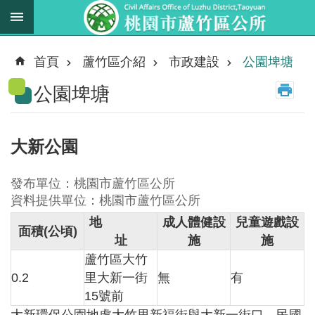
跳到主要內容區塊
最
新
首頁
蘆竹區介紹
市政建設
公園埤塘
消
公園埤塘
息
業
務
大新公園
職
掌
發布單位：桃園市蘆竹區公所
法
資料提供單位：桃園市蘆竹區公所
規
地
成人體健設
兒童遊戲設
面積
(
公頃
)
資
址
施
施
料
蘆竹區大竹
0.2
里大新一街
無
有
進
15號前
階
搜