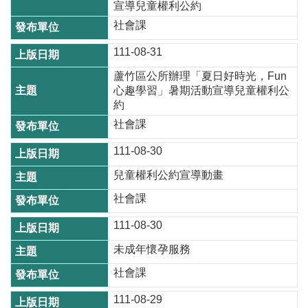
站
宣導兒童權利公約
導
社會課
覽
111-08-31
市
蘆竹區公所辦理「夏日好時光，Fun
政
心趣學習」暑期活動宣導兒童權利公
信
約
箱
社會課
常
111-08-30
見
問
兒童權利公約宣導動畫
題
社會課
桃
111-08-30
園
未成年懷孕服務
市
政
社會課
府
111-08-29