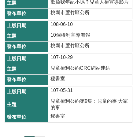
欺負我年紀小嗎？兒童人權宣導影片
開
放
桃園市蘆竹區公所
宣
108-06-10
告
10個權利宣導海報
網
站
桃園市蘆竹區公所
安
107-10-29
全
政
兒童權利公約CRC網站連結
策
秘書室
107-05-31
兒童權利公約第9集：兒童的事 大家
的事
秘書室