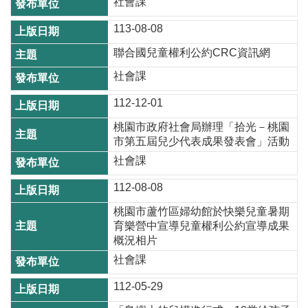
社會課
尋
113-08-08
聯合國兒童權利公約CRC資訊網
社會課
蘆
竹
112-12-01
區
桃園市政府社會局辦理「拾光－桃園
介
市第五屆兒少代表成果發表會」活動
紹
社會課
訊
112-08-08
息
公
桃園市蘆竹區婦幼館於快樂兒童暑期
告
育樂營中宣導兒童權利公約宣導成果
概況相片
生
社會課
活
便
112-05-29
民