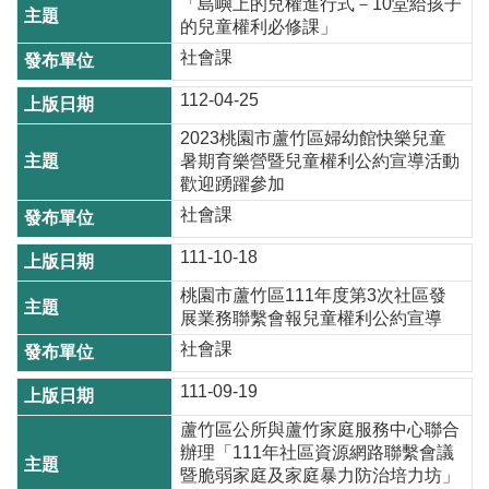
「島嶼上的兒權進行式－10堂給孩子
資
的兒童權利必修課」
訊
社會課
機
112-04-25
關
2023桃園市蘆竹區婦幼館快樂兒童
通
暑期育樂營暨兒童權利公約宣導活動
訊
歡迎踴躍參加
錄
社會課
相
111-10-18
關
資
桃園市蘆竹區111年度第3次社區發
料
展業務聯繫會報兒童權利公約宣導
社會課
回
111-09-19
首
頁
蘆竹區公所與蘆竹家庭服務中心聯合
辦理「111年社區資源網路聯繫會議
網
暨脆弱家庭及家庭暴力防治培力坊」