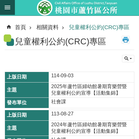
跳到主要內容區塊
最
新
首頁
相關資料
兒童權利公約(CRC)專區
消
兒童權利公約(CRC)專區
息
業
務
職
掌
114-09-03
2025年蘆竹區婦幼館暑期育樂營暨
法
兒童權利公約宣導【活動集錦】
規
社會課
資
料
113-08-27
2024年蘆竹區婦幼館暑期育樂營暨
進
兒童權利公約宣導【活動集錦】
階
搜