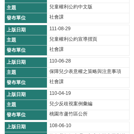
E
兒童權利公約中文版
n
g
社會課
l
i
111-08-29
s
兒童權利公約宣導摺頁
h
社會課
隱
私
110-06-28
權
保障兒少表意權之策略與注意事項
政
社會課
策
110-04-19
政
府
兒少反歧視案例彙編
網
桃園市蘆竹區公所
站
資
108-06-10
料