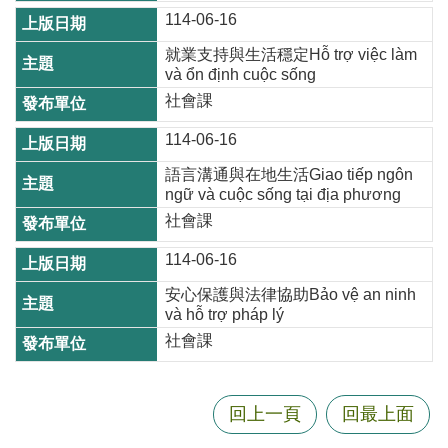
資
114-06-16
訊
就業支持與生活穩定Hỗ trợ việc làm
và ổn định cuộc sống
機
社會課
關
通
114-06-16
訊
語言溝通與在地生活Giao tiếp ngôn
錄
ngữ và cuộc sống tại địa phương
相
社會課
關
114-06-16
資
料
安心保護與法律協助Bảo vệ an ninh
và hỗ trợ pháp lý
回
社會課
首
頁
回上一頁
回最上面
網