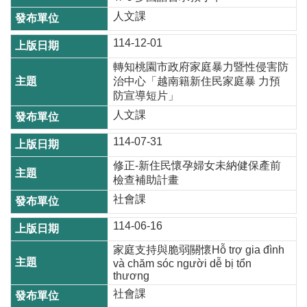
尋
人文課
114-12-01
轉知桃園市政府家庭暴力暨性侵害防
蘆
治中心「越南籍新住民家庭暴 力預
防宣導短片」
竹
區
人文課
介
114-07-31
紹
修正-新住民懷孕婦女未納健保產前
訊
檢查補助計畫
息
社會課
公
告
114-06-16
家庭支持與脆弱關懷Hỗ trợ gia đình
生
và chăm sóc người dễ bị tổn
活
thương
便
社會課
民