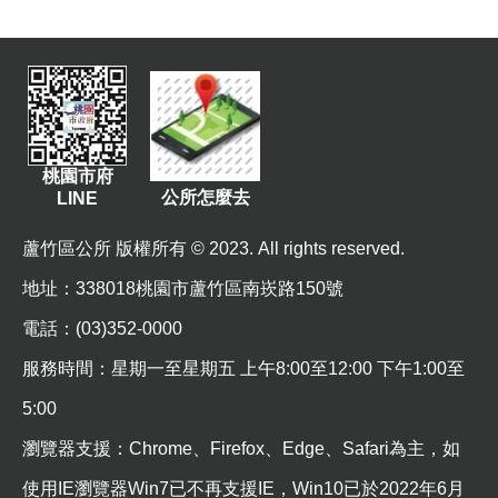
站
導
覽
市
政
信
桃園市府
箱
公所怎麼去
LINE
常
蘆竹區公所 版權所有 © 2023. All rights reserved.
見
問
地址
：338018桃園市蘆竹區南崁路150號
題
電話：(03)352-0000
桃
服務時間：星期一至星期五 上午8:00至12:00 下午1:00至
園
市
5:00
政
瀏覽器支援：Chrome、Firefox、Edge、Safari為主，如
府
使用IE瀏覽器Win7已不再支援IE，Win10已於2022年6月