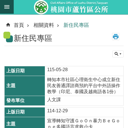
跳到主要內容區塊
最
新
首頁
相關資料
新住民專區
消
新住民專區
息
業
務
職
掌
115-05-28
轉知本市社區心理衛生中心成立新住
法
民友善通譯諮商預約平台中外語操作
規
教學（印尼、泰國及越南語各1份）
資
人文課
料
114-12-29
進
宣導轉知守護ＧｏＯｎ暴力ＢｅＧｏ
階
ｎｅ多國語言求救小卡
搜