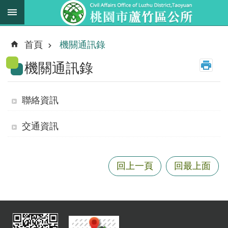
跳到主要內容區塊
最
新
首頁
機關通訊錄
消
機關通訊錄
息
業
務
聯絡資訊
職
掌
交通資訊
法
規
回上一頁
回最上面
資
料
進
階
搜