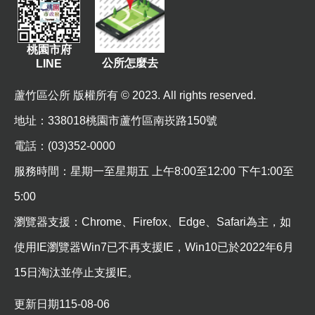
尋
桃園市府
公所怎麼去
LINE
蘆
蘆竹區公所 版權所有 © 2023. All rights reserved.
竹
區
地址
：338018桃園市蘆竹區南崁路150號
介
電話：(03)352-0000
紹
服務時間：星期一至星期五 上午8:00至12:00 下午1:00至
訊
息
5:00
公
瀏覽器支援：Chrome、Firefox、Edge、Safari為主，如
告
使用IE瀏覽器Win7已不再支援IE，Win10已於2022年6月
生
15日淘汰並停止支援IE。
活
便
更新日期
115-08-06
民