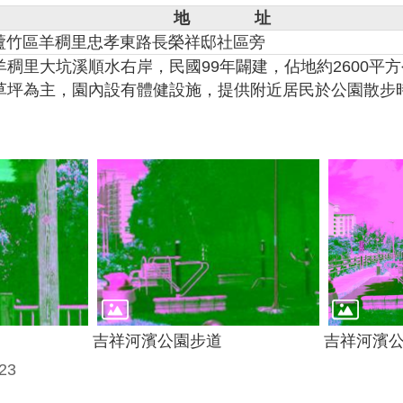
地 址
蘆竹區羊稠里忠孝東路長榮祥邸社區旁
羊稠里大坑溪順水右岸，民國
99年闢建，佔地約2600
草坪為主，園內設有體健設施，提供附近居民於公園散步
吉祥河濱公園步道
吉祥河濱
23