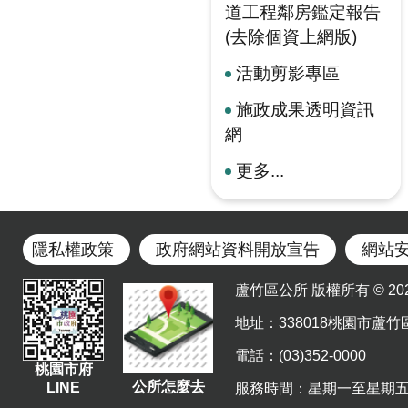
道工程鄰房鑑定報告
(去除個資上網版)
活動剪影專區
施政成果透明資訊
網
更多...
隱私權政策
政府網站資料開放宣告
網站
蘆竹區公所 版權所有 © 2023. Al
地址
：338018桃園市蘆竹
電話：(03)352-0000
桃園市府
公所怎麼去
LINE
服務時間：星期一至星期五 上午8