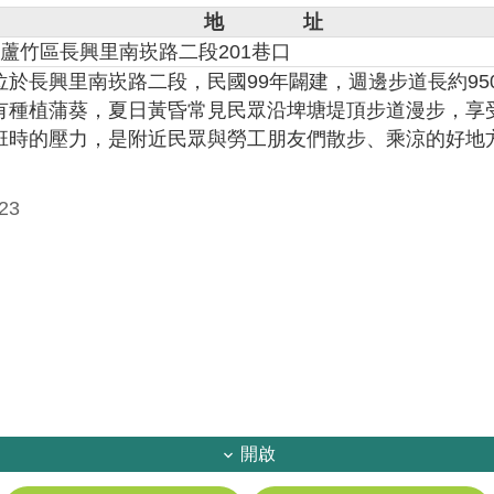
地 址
蘆竹區長興里南崁路二段201巷口
位於長興里南崁路二段，民國
99年闢建，週邊步道長約9
有種植蒲葵，夏日黃昏常見民眾沿埤塘堤頂步道漫步，享
班時的壓力，是附近民眾與勞工朋友們散步、乘涼的好地
23
開啟