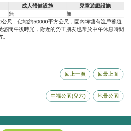
成人體健設施
兒童遊戲設施
無
無
50公尺，佔地約50000平方公尺，園內埤塘有漁戶養殖
受悠閒午後時光，附近的勞工朋友也常於中午休息時間
方。
回上一頁
回最上面
中福公園(兒六)
地景公園