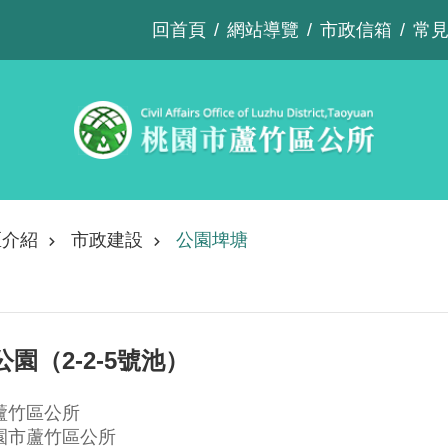
回首頁
網站導覽
市政信箱
常
區介紹
市政建設
公園埤塘
園（2-2-5號池）
蘆竹區公所
園市蘆竹區公所