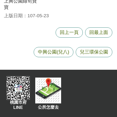
上興公園綠筍寶
資
寶
訊
上版日期：107-05-23
機
關
回上一頁
回最上面
通
訊
錄
中興公園(兒八)
兒三環保公園
相
關
資
料
回
首
頁
桃園市府
公所怎麼去
LINE
網