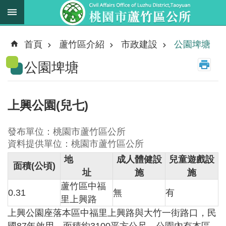
跳到主要內容區塊
最
新
首頁
蘆竹區介紹
市政建設
公園埤塘
消
公園埤塘
息
業
務
上興公園(兒七)
職
掌
發布單位：桃園市蘆竹區公所
法
資料提供單位：桃園市蘆竹區公所
規
地
成人體健設
兒童遊戲設
面積
(
公頃
)
資
址
施
施
料
蘆竹區中福
0.31
無
有
里上興路
進
上興公園座落本區中福里上興路與大竹一街路口，民
階
搜