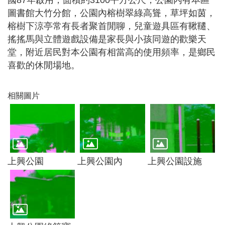
國
87年啟用，面積約3100平方公尺，公園內有本區
尋
圖書館大竹分館，公園內榕樹翠綠高聳，草坪如茵，
榕樹下涼亭常有長者聚首閒聊，兒童遊具區有鞦韆、
搖搖馬與立體遊戲設備是家長與小孩同遊的歡樂天
堂，附近居民對本公園有相當高的使用頻率，是鄉民
蘆
喜歡的休閒場地。
竹
區
相關圖片
介
紹
訊
息
公
上興公園
上興公園內
上興公園設施
告
生
活
便
民