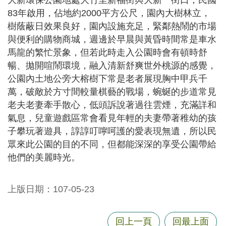
大新環保公園地處大竹里新福街與大新一街口，民國
尋
83年啟用，佔地約2000平方公尺，園內大樹林立，
樹蔭蔽日效果良好，園內設施充足，緊鄰熱鬧的市場
與便利的購物商城，週邊於早晨與黃昏時間常是車水
馬龍的繁忙景象，但若此時走入公園時會有頓時舒
蘆
暢、拋開喧鬧環境，融入清新舒爽世外桃源的感覺，
竹
公園內土地公旁大榕樹下常是老者展現胸中甲兵千
區
萬，破敵於方寸間較量棋藝的戰場，蜿蜒的步道常見
介
老夫老妻牽手散心，低頭訴說著過往雲煙，充滿詳和
紹
氣息，兒童遊戲區常會看見年輕的夫妻帶著稚幼的孩
訊
子攀玩著遊具，諄諄叮嚀呵護的愛表現無遺，所以民
息
眾來此公園的目的不同，但都能深深的享受公園帶給
公
他們的美麗時光。
告
生
上版日期：107-05-23
活
便
回上一頁
回最上面
民