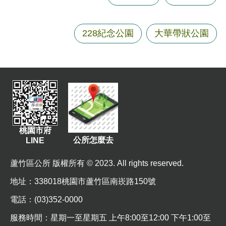
資
訊
228紀念公園
大華帶狀公園
機
關
通
訊
錄
相
關
桃園市府
資
公所怎麼去
LINE
料
蘆竹區公所 版權所有 © 2023. All rights reserved.
回
地址
：338018桃園市蘆竹區南崁路150號
首
頁
電話：(03)352-0000
網
服務時間：星期一至星期五 上午8:00至12:00 下午1:00至