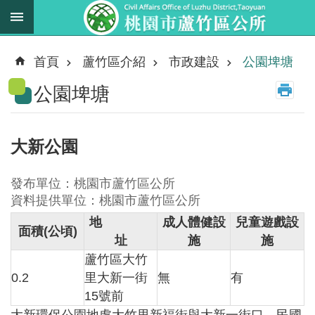
跳到主要內容區塊
最
新
首頁
蘆竹區介紹
市政建設
公園埤塘
消
公園埤塘
息
業
務
大新公園
職
掌
發布單位：桃園市蘆竹區公所
法
資料提供單位：桃園市蘆竹區公所
規
地
成人體健設
兒童遊戲設
面積
(
公頃
)
資
址
施
施
料
蘆竹區大竹
0.2
里大新一街
無
有
進
15號前
階
搜